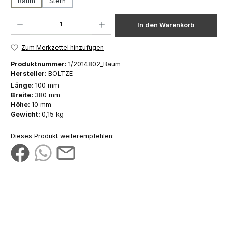
Baum
Stern
Produkt Anzahl: Gib den gewünschten Wert ein oder benutze die Schaltfläch
In den Warenkorb
Zum Merkzettel hinzufügen
Produktnummer:
1/2014802_Baum
Hersteller:
BOLTZE
Länge:
100 mm
Breite:
380 mm
Höhe:
10 mm
Gewicht:
0,15 kg
Dieses Produkt weiterempfehlen: