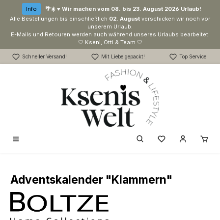
Zum Hauptinhalt springen
Info
🌴☀️ ♥ Wir machen vom 08. bis 23. August 2026 Urlaub!
Alle Bestellungen bis einschließlich
02. August
verschicken wir noch vor
unserem Urlaub.
E-Mails und Retouren werden auch während unseres Urlaubs bearbeitet.
🤍 Kseni, Otti & Team 🤍
Schneller Versand!
Mit Liebe gepackt!
Top Service!
Du hast 0 Produk
Adventskalender "Klammern"