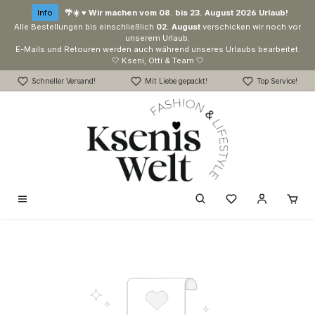
Zum Hauptinhalt springen
Info
🌴☀️ ♥ Wir machen vom 08. bis 23. August 2026 Urlaub!
Alle Bestellungen bis einschließlich
02. August
verschicken wir noch vor
unserem Urlaub.
E-Mails und Retouren werden auch während unseres Urlaubs bearbeitet.
🤍 Kseni, Otti & Team 🤍
Schneller Versand!
Mit Liebe gepackt!
Top Service!
Du hast 0 Produk