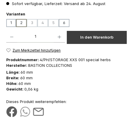
Sofort verfügbar, Lieferzeit: Versand ab 24. August
auswählen
Varianten
1
2
3
4
5
6
(Diese Option ist zurzeit nicht verfügbar.)
(Diese Option ist zurzeit nicht verfügbar.)
(Diese Option ist zurzeit nicht verfügbar.)
Produkt Anzahl: Gib den gewünschten Wert ein oder benutze die Schaltfläch
In den Warenkorb
Zum Merkzettel hinzufügen
Produktnummer:
4/PH/STORAGE XXS 001 special herbs
Hersteller:
BASTION COLLECTIONS
Länge:
60 mm
Breite:
60 mm
Höhe:
60 mm
Gewicht:
0,06 kg
Dieses Produkt weiterempfehlen: