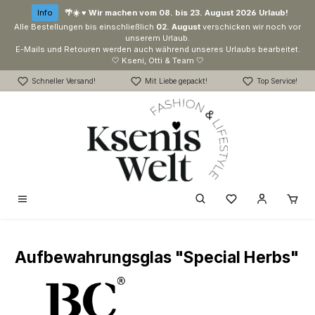
Zum Hauptinhalt springen
Info
🌴☀️ ♥ Wir machen vom 08. bis 23. August 2026 Urlaub!
Alle Bestellungen bis einschließlich
02. August
verschicken wir noch vor
unserem Urlaub.
E-Mails und Retouren werden auch während unseres Urlaubs bearbeitet.
🤍 Kseni, Otti & Team 🤍
Schneller Versand!
Mit Liebe gepackt!
Top Service!
Du hast 0 Produk
Aufbewahrungsglas "Special Herbs"