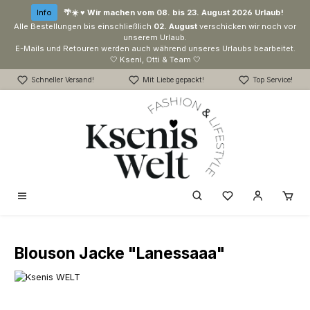
Zum Hauptinhalt springen
Info
🌴☀️ ♥ Wir machen vom 08. bis 23. August 2026 Urlaub!
Alle Bestellungen bis einschließlich
02. August
verschicken wir noch vor
unserem Urlaub.
E-Mails und Retouren werden auch während unseres Urlaubs bearbeitet.
🤍 Kseni, Otti & Team 🤍
Schneller Versand!
Mit Liebe gepackt!
Top Service!
Du hast 0 Produk
Blouson Jacke "Lanessaaa"