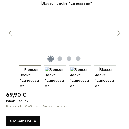
Bildergalerie überspringen
Regulärer Preis:
69,90 €
Inhalt:
1 Stück
Preise inkl. MwSt. zzgl. Versandkosten
Größentabelle