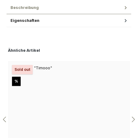
Beschreibung
Eigenschaften
Produktgalerie überspringen
Ähnliche Artikel
Sold out
Rabatt
%