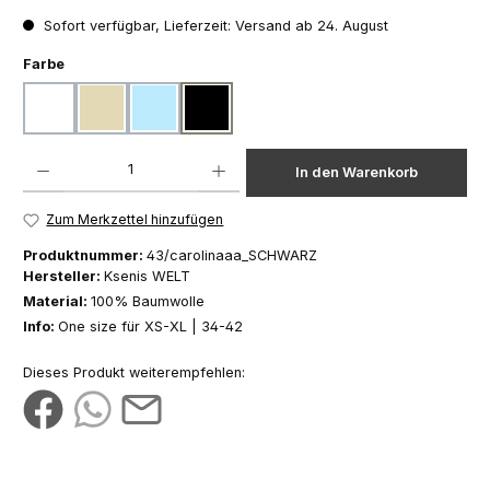
Sofort verfügbar, Lieferzeit: Versand ab 24. August
auswählen
Farbe
weiß
beige
hellblau
schwarz
Produkt Anzahl: Gib den gewünschten Wert ein oder benutze die Schaltfläch
In den Warenkorb
Zum Merkzettel hinzufügen
Produktnummer:
43/carolinaaa_SCHWARZ
Hersteller:
Ksenis WELT
Material:
100% Baumwolle
Info:
One size für XS-XL | 34-42
Dieses Produkt weiterempfehlen: