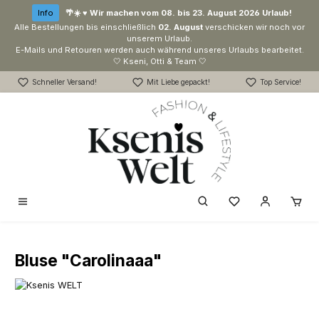
Zum Hauptinhalt springen
Info
🌴☀️ ♥ Wir machen vom 08. bis 23. August 2026 Urlaub!
Alle Bestellungen bis einschließlich
02. August
verschicken wir noch vor
unserem Urlaub.
E-Mails und Retouren werden auch während unseres Urlaubs bearbeitet.
🤍 Kseni, Otti & Team 🤍
Schneller Versand!
Mit Liebe gepackt!
Top Service!
Du hast 0 Produk
Bluse "Carolinaaa"