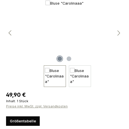
Bildergalerie überspringen
Regulärer Preis:
49,90 €
Inhalt:
1 Stück
Preise inkl. MwSt. zzgl. Versandkosten
Größentabelle