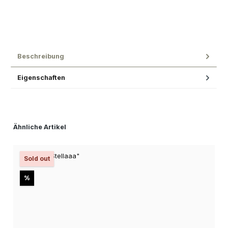
Beschreibung
Eigenschaften
Produktgalerie überspringen
Ähnliche Artikel
Sold out
Rabatt
%