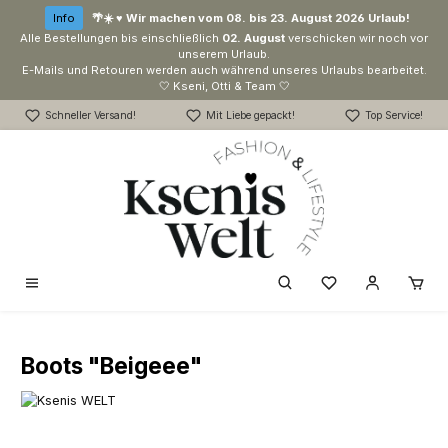
Zum Hauptinhalt springen
Info
🌴☀️ ♥ Wir machen vom 08. bis 23. August 2026 Urlaub!
Alle Bestellungen bis einschließlich
02. August
verschicken wir noch vor
unserem Urlaub.
E-Mails und Retouren werden auch während unseres Urlaubs bearbeitet.
🤍 Kseni, Otti & Team 🤍
Schneller Versand!
Mit Liebe gepackt!
Top Service!
Du hast 0 Produk
Boots "Beigeee"