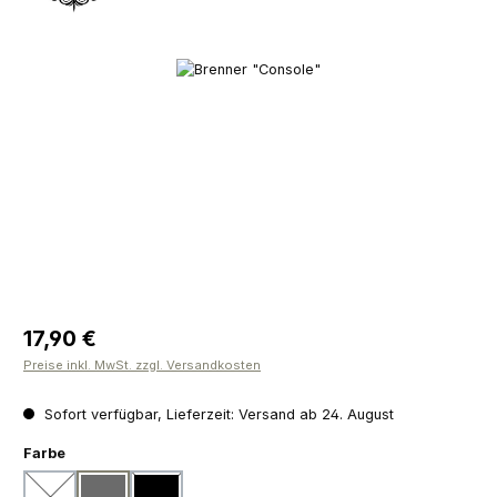
Bildergalerie überspringen
Regulärer Preis:
17,90 €
Preise inkl. MwSt. zzgl. Versandkosten
Sofort verfügbar, Lieferzeit: Versand ab 24. August
auswählen
Farbe