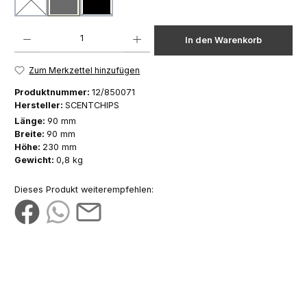
weiß
dunkelgrau
schwarz
(Diese Option ist zurzeit nicht verfügbar.)
(Diese Option ist zurzeit nicht verfügbar.)
Produkt Anzahl: Gib den gewünschten Wert ein oder benutze die Schaltfläch
In den Warenkorb
Zum Merkzettel hinzufügen
Produktnummer:
12/850071
Hersteller:
SCENTCHIPS
Länge:
90 mm
Breite:
90 mm
Höhe:
230 mm
Gewicht:
0,8 kg
Dieses Produkt weiterempfehlen: