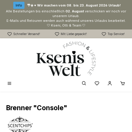
Zum Hauptinhalt springen
Info
🌴☀️ ♥ Wir machen vom 08. bis 23. August 2026 Urlaub!
Alle Bestellungen bis einschließlich
02. August
verschicken wir noch vor
unserem Urlaub.
E-Mails und Retouren werden auch während unseres Urlaubs bearbeitet.
🤍 Kseni, Otti & Team 🤍
Schneller Versand!
Mit Liebe gepackt!
Top Service!
Du hast 0 Produk
Brenner "Console"