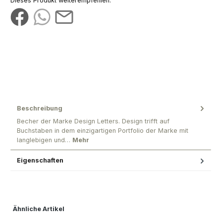
Dieses Produkt weiterempfehlen:
Beschreibung
Becher der Marke Design Letters. Design trifft auf
Buchstaben in dem einzigartigen Portfolio der Marke mit
langlebigen und…
Mehr
Eigenschaften
Produktgalerie überspringen
Ähnliche Artikel