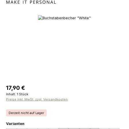
Bildergalerie überspringen
Regulärer Preis:
17,90 €
Inhalt:
1 Stück
Preise inkl. MwSt. zzgl. Versandkosten
Derzeit nicht auf Lager
auswählen
Varianten