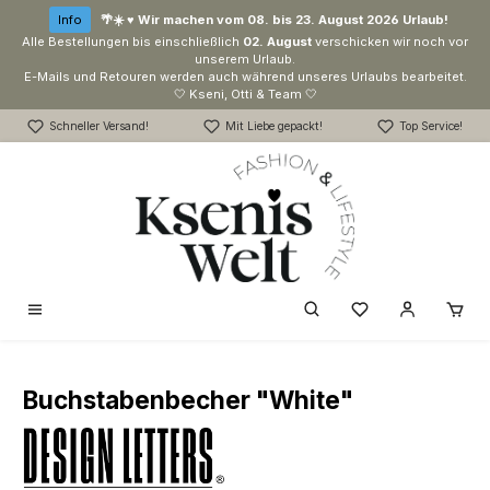
Zum Hauptinhalt springen
Info
🌴☀️ ♥ Wir machen vom 08. bis 23. August 2026 Urlaub!
Alle Bestellungen bis einschließlich
02. August
verschicken wir noch vor
unserem Urlaub.
E-Mails und Retouren werden auch während unseres Urlaubs bearbeitet.
🤍 Kseni, Otti & Team 🤍
Schneller Versand!
Mit Liebe gepackt!
Top Service!
Du hast 0 Produk
Buchstabenbecher "White"