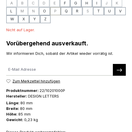
A
B
C
D
E
F
G
H
I
J
K
(Diese Option ist zurzeit nicht verfügbar.)
(Diese Option ist zurzeit nicht verfügbar.)
(Diese Option ist zurzeit nicht verfügbar.)
(Diese Option ist zurzeit nicht verfügbar.)
(Diese Option ist zurzeit nicht verfügbar.)
(Diese Option is
(Diese Op
L
M
N
O
P
Q
R
S
T
U
V
(Diese Option ist zurzeit nicht verfügbar.)
(Diese Option ist zurzeit nicht verfügbar.)
(Diese Option ist zurzeit nicht verfügbar.)
(Diese Option ist zurzeit ni
W
X
Y
Z
Nicht auf Lager.
Vorübergehend ausverkauft.
Wir informieren Dich, sobald der Artikel wieder vorrätig ist.
Zum Merkzettel hinzufügen
Produktnummer:
22/10201000P
Hersteller:
DESIGN LETTERS
Länge:
80 mm
Breite:
80 mm
Höhe:
85 mm
Gewicht:
0,23 kg