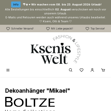
Zum Hauptinhalt springen
Info
🌴☀️ ♥ Wir machen vom 08. bis 23. August 2026 Urlaub!
Alle Bestellungen bis einschließlich
02. August
verschicken wir noch vor
unserem Urlaub.
E-Mails und Retouren werden auch während unseres Urlaubs bearbeitet.
🤍 Kseni, Otti & Team 🤍
Schneller Versand!
Mit Liebe gepackt!
Top Service!
Du hast 0 Produk
Dekoanhänger "Mikael"