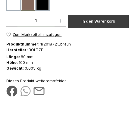
weiß
braun
schwarz
Produkt Anzahl: Gib den gewünschten Wert ein oder benutze die Schaltfläch
In den Warenkorb
Zum Merkzettel hinzufügen
Produktnummer:
1/2018721_braun
Hersteller:
BOLTZE
Länge:
80 mm
Höhe:
100 mm
Gewicht:
0,005 kg
Dieses Produkt weiterempfehlen: