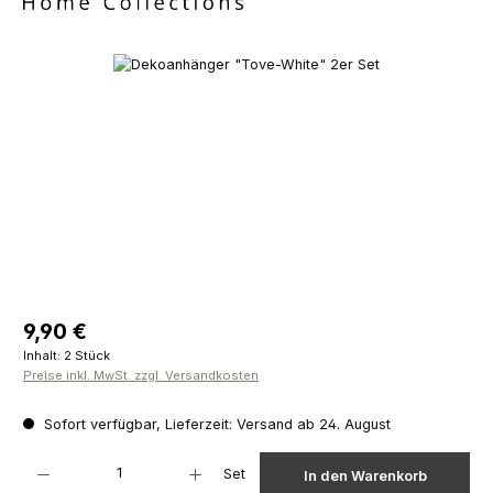
Bildergalerie überspringen
Regulärer Preis:
9,90 €
Inhalt:
2 Stück
Preise inkl. MwSt. zzgl. Versandkosten
Sofort verfügbar, Lieferzeit: Versand ab 24. August
Produkt Anzahl: Gib den gewünschten Wert ein oder benutze die Schaltfläch
Set
In den Warenkorb