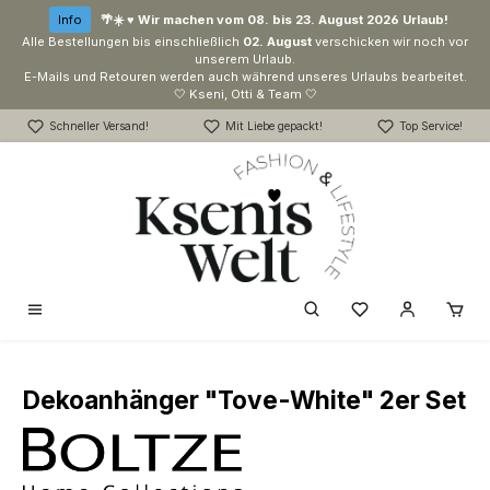
Zum Hauptinhalt springen
Info
🌴☀️ ♥ Wir machen vom 08. bis 23. August 2026 Urlaub!
Alle Bestellungen bis einschließlich
02. August
verschicken wir noch vor
unserem Urlaub.
E-Mails und Retouren werden auch während unseres Urlaubs bearbeitet.
🤍 Kseni, Otti & Team 🤍
Schneller Versand!
Mit Liebe gepackt!
Top Service!
Du hast 0 Produk
Dekoanhänger "Tove-White" 2er Set