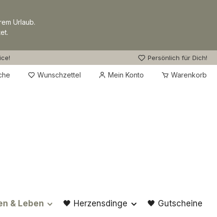
rem Urlaub.
et.
ice!
Persönlich für Dich!
Du hast 0 Produkte auf dem Merkzettel
che
Wunschzettel
Mein Konto
Warenkorb
en & Leben
🖤 Herzensdinge
🖤 Gutscheine