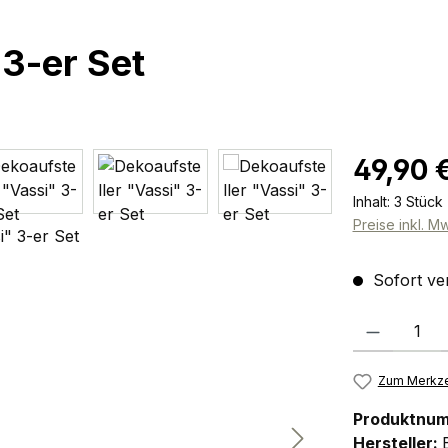
 3-er Set
Regulärer Pr
49,90 
Inhalt:
3 Stück
Preise inkl. M
Sofort ver
Produkt Anzah
Zum Merkze
Produktnu
Hersteller: