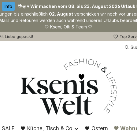
Info
🌴☀️ ♥ Wir machen vom 08. bis 23. August 2026 Urlaub!
lungen bis einschließlich
02. August
verschicken wir noch vor unse
Mails und Retouren werden auch während unseres Urlaubs bearbeit
🤍 Kseni, Otti & Team 🤍
it Liebe gepackt!
Top Serv
Su
 SALE
🖤 Küche, Tisch & Co
🖤 Ostern
🖤 Wohn