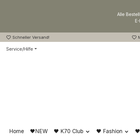
m Hauptinhalt springen
Zur Suche springen
Zur Hauptnavigation springen
Alle Bestel
E-
Schneller Versand!
M
Service/Hilfe
Home
🖤NEW
🖤 K70 Club
🖤 Fashion
