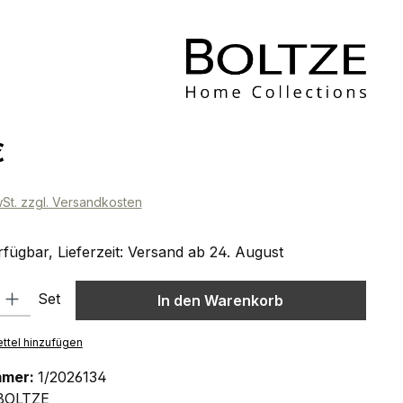
eis:
€
wSt. zzgl. Versandkosten
fügbar, Lieferzeit: Versand ab 24. August
l: Gib den gewünschten Wert ein oder benutze die Schaltflächen um
Set
In den Warenkorb
ttel hinzufügen
mmer:
1/2026134
BOLTZE