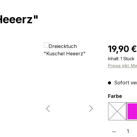
Heeerz"
Regulärer Pr
19,90 €
Inhalt:
1 Stück
Preise inkl. M
Sofort ver
ausw
Farbe
beige/we
(Diese Opt
Produkt Anzah