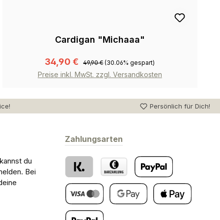
Cardigan "Michaaa"
34,90 €
49,90 €
(30.06% gespart)
Preise inkl. MwSt. zzgl. Versandkosten
ice!
Persönlich für Dich!
Zahlungsarten
 kannst du
melden. Bei
deine
Klarna
Barzahlung bei Abholung
PayPal
Kredit- oder Debitkarte
Google Pay
Apple Pay