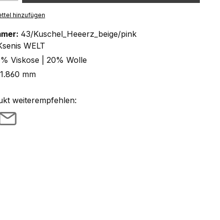
ttel hinzufügen
mmer:
43/Kuschel_Heeerz_beige/pink
Ksenis WELT
% Viskose | 20% Wolle
 1.860 mm
ukt weiterempfehlen: