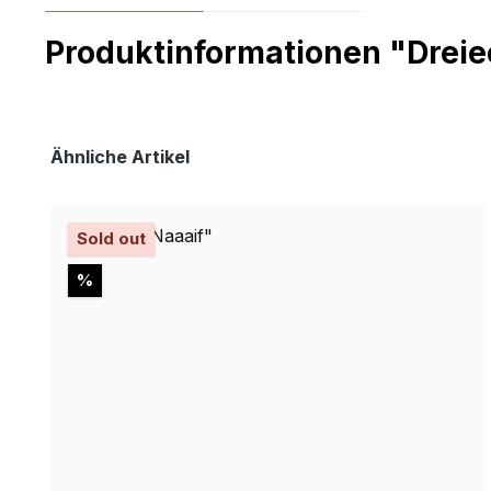
Produktinformationen "Drei
Produktgalerie überspringen
Ähnliche Artikel
Sold out
Rabatt
%