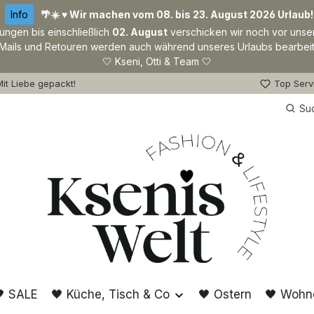
Info
🌴☀️ ♥ Wir machen vom 08. bis 23. August 2026 Urlaub!
lungen bis einschließlich
02. August
verschicken wir noch vor unse
Mails und Retouren werden auch während unseres Urlaubs bearbeit
🤍 Kseni, Otti & Team 🤍
it Liebe gepackt!
Top Serv
Su
 SALE
🖤 Küche, Tisch & Co
🖤 Ostern
🖤 Wohn