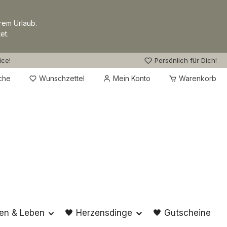
rem Urlaub.
et.
ice!
Persönlich für Dich!
Du hast 0 Produkte auf dem Merkzettel
che
Wunschzettel
Mein Konto
Warenkorb
en & Leben
🖤 Herzensdinge
🖤 Gutscheine