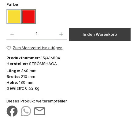
auswählen
Farbe
gelb
rot
Produkt Anzahl: Gib den gewünschten Wert ein oder benutze die Schaltfläch
In den Warenkorb
Zum Merkzettel hinzufügen
Produktnummer:
15/416804
Hersteller:
STRÖMSHAGA
Länge:
360 mm
Breite:
210 mm
Höhe:
180 mm
Gewicht:
0,52 kg
Dieses Produkt weiterempfehlen: