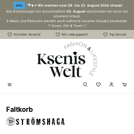
Zum Hauptinhalt springen
Info
🌴☀️ ♥ Wir machen vom 08. bis 23. August 2026 Urlaub!
Alle Bestellungen bis einschließlich
02. August
verschicken wir noch vor
unserem Urlaub.
E-Mails und Retouren werden auch während unseres Urlaubs bearbeitet.
🤍 Kseni, Otti & Team 🤍
Schneller Versand!
Mit Liebe gepackt!
Top Service!
Du hast 0 Produk
Faltkorb