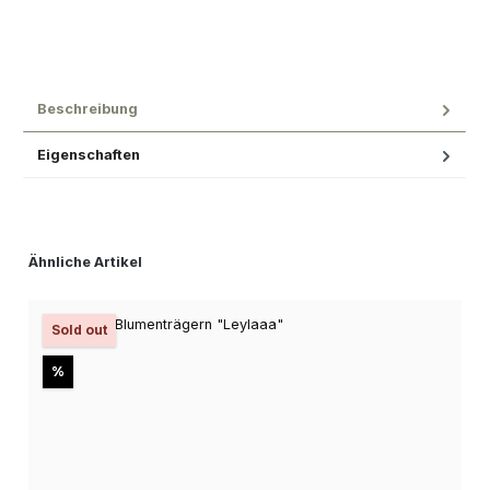
Beschreibung
Eigenschaften
Produktgalerie überspringen
Ähnliche Artikel
Sold out
Rabatt
%