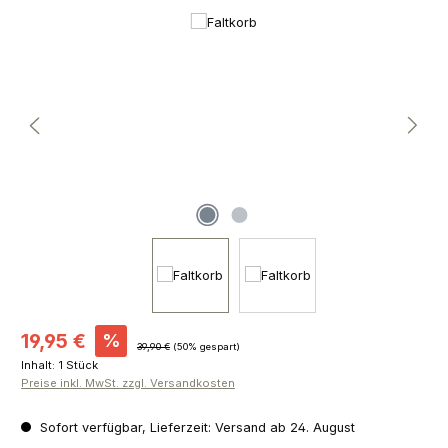
Bildergalerie überspringen
Verkaufspreis:
19,95 €
%
Regulärer Preis:
39,90 €
(50% gespart)
Inhalt:
1 Stück
Preise inkl. MwSt. zzgl. Versandkosten
Sofort verfügbar, Lieferzeit: Versand ab 24. August