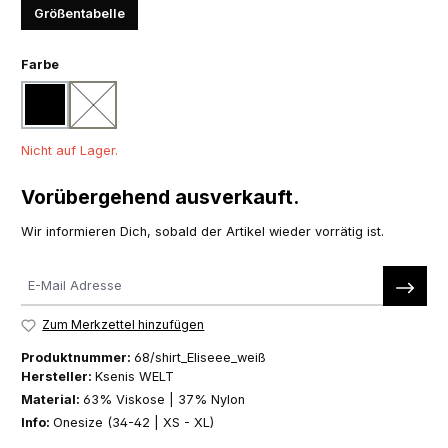
Größentabelle
auswählen
Farbe
schwarz
weiß
(Diese Option ist zurzeit nicht verfügbar.)
Nicht auf Lager.
Vorübergehend ausverkauft.
Wir informieren Dich, sobald der Artikel wieder vorrätig ist.
Zum Merkzettel hinzufügen
Produktnummer:
68/shirt_Eliseee_weiß
Hersteller:
Ksenis WELT
Material:
63% Viskose | 37% Nylon
Info:
Onesize (34-42 | XS - XL)