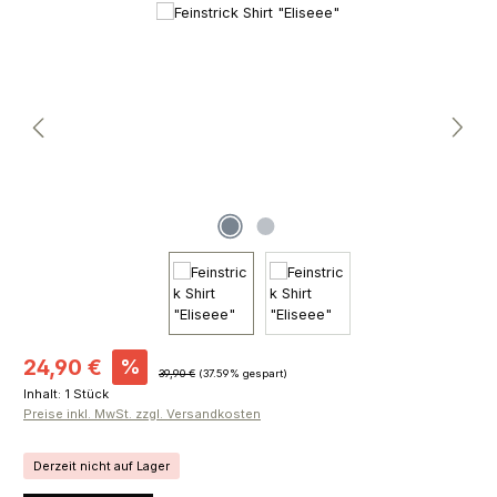
Bildergalerie überspringen
Verkaufspreis:
24,90 €
%
Regulärer Preis:
39,90 €
(37.59% gespart)
Inhalt:
1 Stück
Preise inkl. MwSt. zzgl. Versandkosten
Derzeit nicht auf Lager