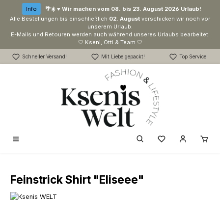
Zum Hauptinhalt springen
Info
🌴☀️ ♥ Wir machen vom 08. bis 23. August 2026 Urlaub!
Alle Bestellungen bis einschließlich
02. August
verschicken wir noch vor
unserem Urlaub.
E-Mails und Retouren werden auch während unseres Urlaubs bearbeitet.
🤍 Kseni, Otti & Team 🤍
Schneller Versand!
Mit Liebe gepackt!
Top Service!
Du hast 0 Produk
Feinstrick Shirt "Eliseee"