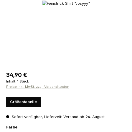
Bildergalerie überspringen
Regulärer Preis:
34,90 €
Inhalt:
1 Stück
Preise inkl. MwSt. zzgl. Versandkosten
Größentabelle
Sofort verfügbar, Lieferzeit: Versand ab 24. August
auswählen
Farbe