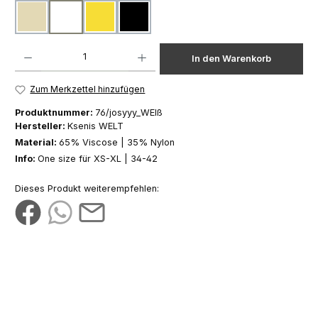
beige
weiß
gelb
schwarz
Produkt Anzahl: Gib den gewünschten Wert ein oder benutze die Schaltfläch
In den Warenkorb
Zum Merkzettel hinzufügen
Produktnummer:
76/josyyy_WEIß
Hersteller:
Ksenis WELT
Material:
65% Viscose | 35% Nylon
Info:
One size für XS-XL | 34-42
Dieses Produkt weiterempfehlen: