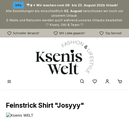
Zum Hauptinhalt springen
Info
🌴☀️ ♥ Wir machen vom 08. bis 23. August 2026 Urlaub!
Alle Bestellungen bis einschließlich
02. August
verschicken wir noch vor
unserem Urlaub.
E-Mails und Retouren werden auch während unseres Urlaubs bearbeitet.
🤍 Kseni, Otti & Team 🤍
Schneller Versand!
Mit Liebe gepackt!
Top Service!
Du hast 0 Produk
Feinstrick Shirt "Josyyy"