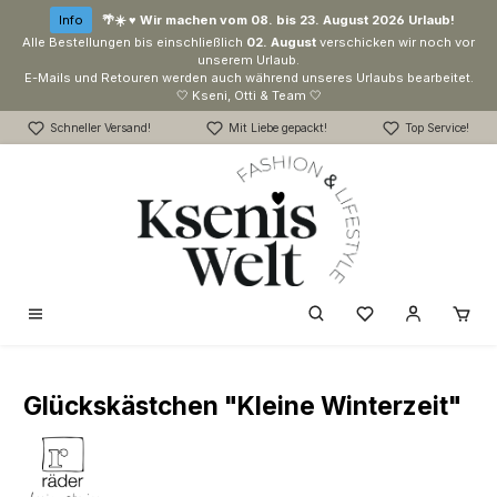
Zum Hauptinhalt springen
Info
🌴☀️ ♥ Wir machen vom 08. bis 23. August 2026 Urlaub!
Alle Bestellungen bis einschließlich
02. August
verschicken wir noch vor
unserem Urlaub.
E-Mails und Retouren werden auch während unseres Urlaubs bearbeitet.
🤍 Kseni, Otti & Team 🤍
Schneller Versand!
Mit Liebe gepackt!
Top Service!
Du hast 0 Produk
Glückskästchen "Kleine Winterzeit"