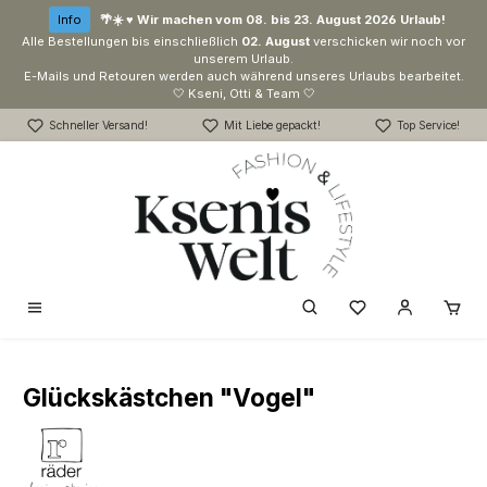
Zum Hauptinhalt springen
Info
🌴☀️ ♥ Wir machen vom 08. bis 23. August 2026 Urlaub!
Alle Bestellungen bis einschließlich
02. August
verschicken wir noch vor
unserem Urlaub.
E-Mails und Retouren werden auch während unseres Urlaubs bearbeitet.
🤍 Kseni, Otti & Team 🤍
Schneller Versand!
Mit Liebe gepackt!
Top Service!
Du hast 0 Produk
Glückskästchen "Vogel"