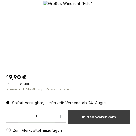
Bildergalerie überspringen
Regulärer Preis:
19,90 €
Inhalt:
1 Stück
Preise inkl. MwSt. zzgl. Versandkosten
Sofort verfügbar, Lieferzeit: Versand ab 24. August
Produkt Anzahl: Gib den gewünschten Wert ein oder benutze die Schaltfläch
In den Warenkorb
Zum Merkzettel hinzufügen