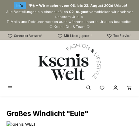
Zum Hauptinhalt springen
Info
🌴☀️ ♥ Wir machen vom 08. bis 23. August 2026 Urlaub!
Alle Bestellungen bis einschließlich
02. August
verschicken wir noch vor
unserem Urlaub.
E-Mails und Retouren werden auch während unseres Urlaubs bearbeitet.
🤍 Kseni, Otti & Team 🤍
Schneller Versand!
Mit Liebe gepackt!
Top Service!
Du hast 0 Produk
Großes Windlicht "Eule"