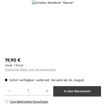
Bildergalerie überspringen
Regulärer Preis:
19,90 €
Inhalt:
1 Stück
Preise inkl. MwSt. zzgl. Versandkosten
Sofort verfügbar, Lieferzeit: Versand ab 24. August
Produkt Anzahl: Gib den gewünschten Wert ein oder benutze die Schaltfläch
In den Warenkorb
Zum Merkzettel hinzufügen