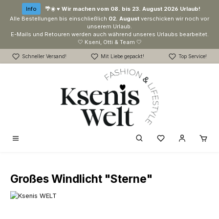
Zum Hauptinhalt springen
Info
🌴☀️ ♥ Wir machen vom 08. bis 23. August 2026 Urlaub!
Alle Bestellungen bis einschließlich
02. August
verschicken wir noch vor
unserem Urlaub.
E-Mails und Retouren werden auch während unseres Urlaubs bearbeitet.
🤍 Kseni, Otti & Team 🤍
Schneller Versand!
Mit Liebe gepackt!
Top Service!
Du hast 0 Produk
Großes Windlicht "Sterne"