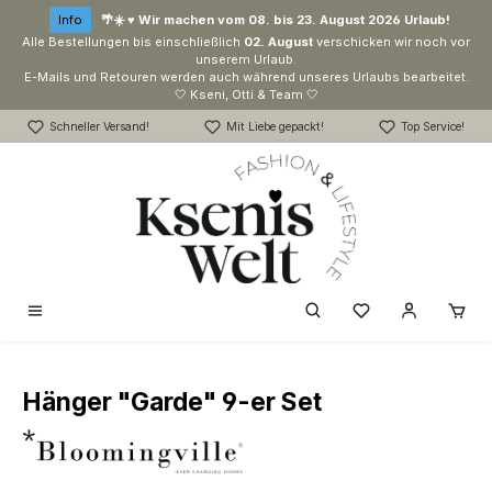
Zum Hauptinhalt springen
Info
🌴☀️ ♥ Wir machen vom 08. bis 23. August 2026 Urlaub!
Alle Bestellungen bis einschließlich
02. August
verschicken wir noch vor
unserem Urlaub.
E-Mails und Retouren werden auch während unseres Urlaubs bearbeitet.
🤍 Kseni, Otti & Team 🤍
Schneller Versand!
Mit Liebe gepackt!
Top Service!
Du hast 0 Produk
Hänger "Garde" 9-er Set