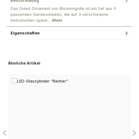
Beschreibung
Das Guled Ornament von Bloomingville ist ein Set aus 9
passenden Gardesoldaten, die auf 3 verschiedene
Instrumenten spiele…
Mehr
Eigenschaften
Produktgalerie überspringen
Ähnliche Artikel