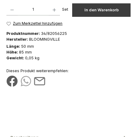
Produkt Anzahl: Gib den gewünschten Wert ein oder benutze die Schaltfläch
Set
In den Warenkorb
Zum Merkzettel hinzufügen
Produktnummer:
34/82056225
Hersteller:
BLOOMINGVILLE
Länge:
50 mm
Höhe:
85 mm
Gewicht:
0,05 kg
Dieses Produkt weiterempfehlen: