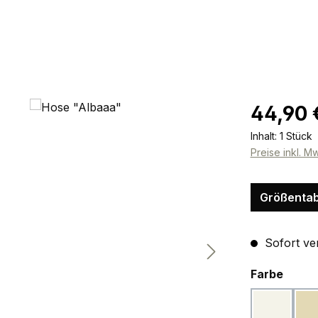
Regulärer Pr
44,90 
Inhalt:
1 Stück
Preise inkl. M
Größentab
Sofort ver
ausw
Farbe
softweiß