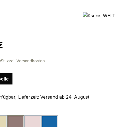
eis:
€
wSt. zzgl. Versandkosten
elle
fügbar, Lieferzeit: Versand ab 24. August
ählen
beige
taupe
rosa
blau