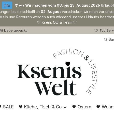
Info
🌴☀️ ♥ Wir machen vom 08. bis 23. August 2026 Urlaub!
lungen bis einschließlich
02. August
verschicken wir noch vor unse
Mails und Retouren werden auch während unseres Urlaubs bearbeit
🤍 Kseni, Otti & Team 🤍
it Liebe gepackt!
Top Serv
Su
 SALE
🖤 Küche, Tisch & Co
🖤 Ostern
🖤 Wohn