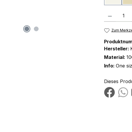
Produkt Anzah
Zum Merkze
Produktnu
Hersteller:
Material:
10
Info:
One si
Dieses Prod