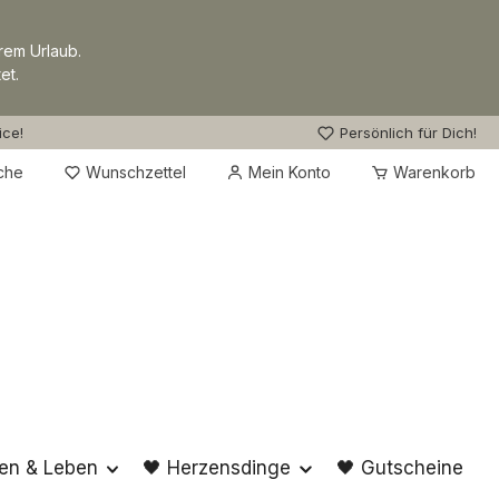
rem Urlaub.
et.
ice!
Persönlich für Dich!
Du hast 0 Produkte auf dem Merkzettel
che
Wunschzettel
Mein Konto
Warenkorb
en & Leben
🖤 Herzensdinge
🖤 Gutscheine