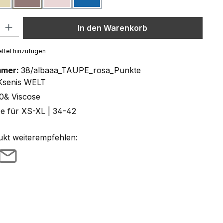
l: Gib den gewünschten Wert ein oder benutze die Schaltflächen um
In den Warenkorb
ttel hinzufügen
mmer:
38/albaaa_TAUPE_rosa_Punkte
Ksenis WELT
0& Viscose
ze für XS-XL | 34-42
ukt weiterempfehlen: