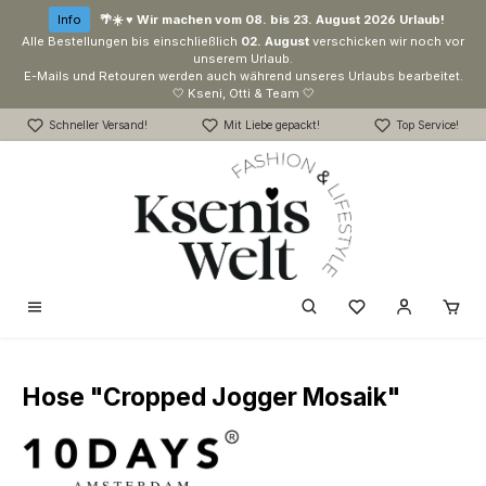
Zum Hauptinhalt springen
Info
🌴☀️ ♥ Wir machen vom 08. bis 23. August 2026 Urlaub!
Alle Bestellungen bis einschließlich
02. August
verschicken wir noch vor
unserem Urlaub.
E-Mails und Retouren werden auch während unseres Urlaubs bearbeitet.
🤍 Kseni, Otti & Team 🤍
Schneller Versand!
Mit Liebe gepackt!
Top Service!
Du hast 0 Produk
Hose "Cropped Jogger Mosaik"