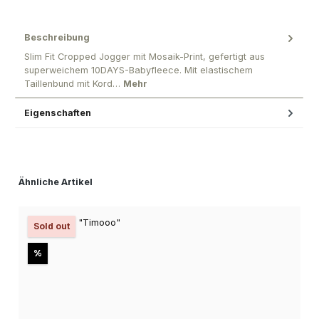
Beschreibung
Slim Fit Cropped Jogger mit Mosaik-Print, gefertigt aus
superweichem 10DAYS-Babyfleece. Mit elastischem
Taillenbund mit Kord…
Mehr
Eigenschaften
Produktgalerie überspringen
Ähnliche Artikel
Sold out
Rabatt
%