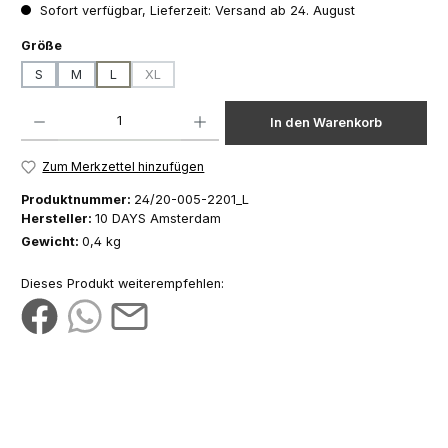
Sofort verfügbar, Lieferzeit: Versand ab 24. August
auswählen
Größe
S
M
L
XL
(Diese Option ist zurzeit nicht verfügbar.)
Produkt Anzahl: Gib den gewünschten Wert ein oder benutze die Schaltfläch
In den Warenkorb
Zum Merkzettel hinzufügen
Produktnummer:
24/20-005-2201_L
Hersteller:
10 DAYS Amsterdam
Gewicht:
0,4 kg
Dieses Produkt weiterempfehlen: