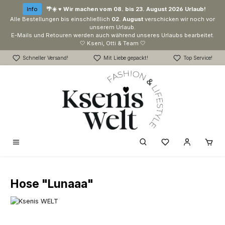
Zum Hauptinhalt springen
Info
🌴☀️ ♥ Wir machen vom 08. bis 23. August 2026 Urlaub!
Alle Bestellungen bis einschließlich
02. August
verschicken wir noch vor
unserem Urlaub.
E-Mails und Retouren werden auch während unseres Urlaubs bearbeitet.
🤍 Kseni, Otti & Team 🤍
Schneller Versand!
Mit Liebe gepackt!
Top Service!
Du hast 0 Produk
Hose "Lunaaa"