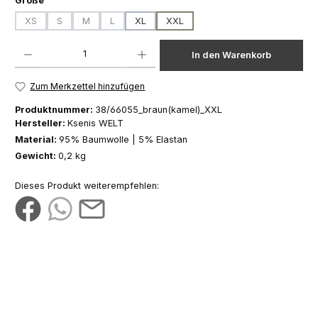
Größe
XS
S
M
L
XL
XXL
(Diese Option ist zurzeit nicht verfügbar.)
(Diese Option ist zurzeit nicht verfügbar.)
(Diese Option ist zurzeit nicht verfügbar.)
(Diese Option ist zurzeit nicht verfügbar.)
Produkt Anzahl: Gib den gewünschten Wert ein oder benutze die Schaltfläch
In den Warenkorb
Zum Merkzettel hinzufügen
Produktnummer:
38/66055_braun(kamel)_XXL
Hersteller:
Ksenis WELT
Material:
95% Baumwolle | 5% Elastan
Gewicht:
0,2 kg
Dieses Produkt weiterempfehlen: