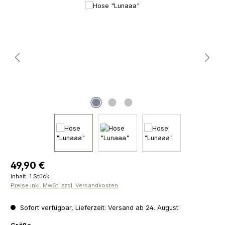
Bildergalerie überspringen
Regulärer Preis:
49,90 €
Inhalt:
1 Stück
Preise inkl. MwSt. zzgl. Versandkosten
Sofort verfügbar, Lieferzeit: Versand ab 24. August
auswählen