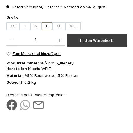
Sofort verfügbar, Lieferzeit: Versand ab 24. August
auswählen
Größe
XS
S
M
L
XL
XXL
(Diese Option ist zurzeit nicht verfügbar.)
(Diese Option ist zurzeit nicht verfügbar.)
(Diese Option ist zurzeit nicht verfügbar.)
(Diese Option ist zurzeit nicht verfügbar.)
(Diese Option ist zurzeit nicht verfüg
Produkt Anzahl: Gib den gewünschten Wert ein oder benutze die Schaltfläch
In den Warenkorb
Zum Merkzettel hinzufügen
Produktnummer:
38/66055_flieder_L
Hersteller:
Ksenis WELT
Material:
95% Baumwolle | 5% Elastan
Gewicht:
0,2 kg
Dieses Produkt weiterempfehlen: