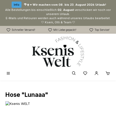
Zum Hauptinhalt springen
Info
🌴☀️ ♥ Wir machen vom 08. bis 23. August 2026 Urlaub!
Alle Bestellungen bis einschließlich
02. August
verschicken wir noch vor
unserem Urlaub.
E-Mails und Retouren werden auch während unseres Urlaubs bearbeitet.
🤍 Kseni, Otti & Team 🤍
Schneller Versand!
Mit Liebe gepackt!
Top Service!
Du hast 0 Produk
Hose "Lunaaa"