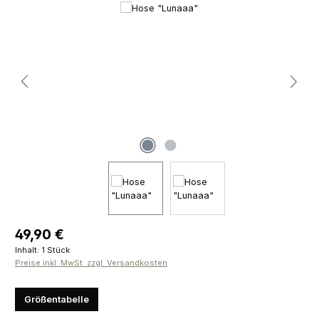
Bildergalerie überspringen
Regulärer Preis:
49,90 €
Inhalt:
1 Stück
Preise inkl. MwSt. zzgl. Versandkosten
Größentabelle