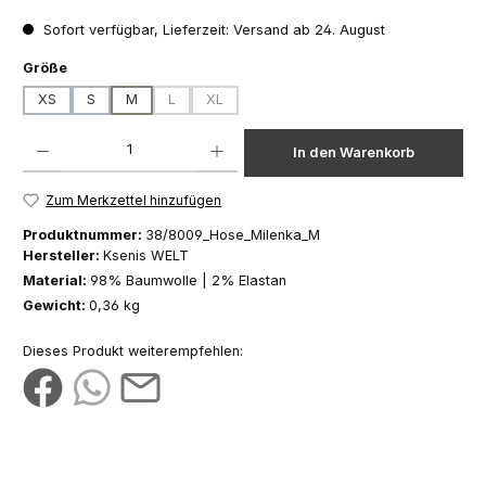
Sofort verfügbar, Lieferzeit: Versand ab 24. August
auswählen
Größe
XS
S
M
L
XL
(Diese Option ist zurzeit nicht verfügbar.)
(Diese Option ist zurzeit nicht verfügbar.)
Produkt Anzahl: Gib den gewünschten Wert ein oder benutze die Schaltfläch
In den Warenkorb
Zum Merkzettel hinzufügen
Produktnummer:
38/8009_Hose_Milenka_M
Hersteller:
Ksenis WELT
Material:
98% Baumwolle | 2% Elastan
Gewicht:
0,36 kg
Dieses Produkt weiterempfehlen: