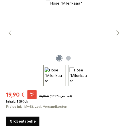
Bildergalerie überspringen
Verkaufspreis:
19,90 €
%
Regulärer Preis:
39,90 €
(50.13% gespart)
Inhalt:
1 Stück
Preise inkl. MwSt. zzgl. Versandkosten
Größentabelle