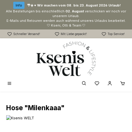
Zum Hauptinhalt springen
Info
🌴☀️ ♥ Wir machen vom 08. bis 23. August 2026 Urlaub!
Alle Bestellungen bis einschließlich
02. August
verschicken wir noch vor
unserem Urlaub.
E-Mails und Retouren werden auch während unseres Urlaubs bearbeitet.
🤍 Kseni, Otti & Team 🤍
Schneller Versand!
Mit Liebe gepackt!
Top Service!
Du hast 0 Produk
Hose "Milenkaaa"