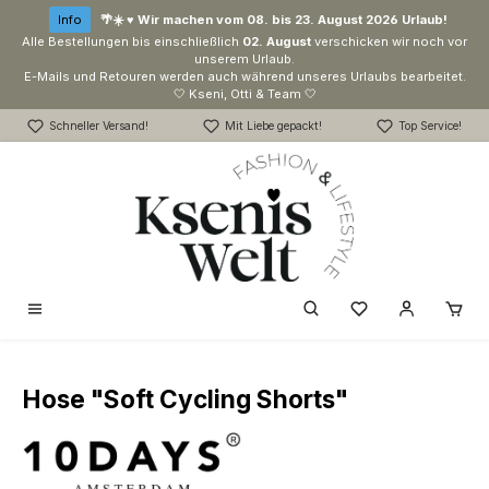
Zum Hauptinhalt springen
Info
🌴☀️ ♥ Wir machen vom 08. bis 23. August 2026 Urlaub!
Alle Bestellungen bis einschließlich
02. August
verschicken wir noch vor
unserem Urlaub.
E-Mails und Retouren werden auch während unseres Urlaubs bearbeitet.
🤍 Kseni, Otti & Team 🤍
Schneller Versand!
Mit Liebe gepackt!
Top Service!
Du hast 0 Produk
Hose "Soft Cycling Shorts"