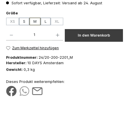
Sofort verfügbar, Lieferzeit: Versand ab 24. August
auswählen
Größe
XS
S
M
L
XL
(Diese Option ist zurzeit nicht verfügbar.)
(Diese Option ist zurzeit nicht verfügbar.)
Produkt Anzahl: Gib den gewünschten Wert ein oder benutze die Schaltfläch
In den Warenkorb
Zum Merkzettel hinzufügen
Produktnummer:
24/20-200-2201_M
Hersteller:
10 DAYS Amsterdam
Gewicht:
0,3 kg
Dieses Produkt weiterempfehlen: