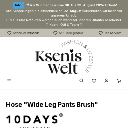
Zum Hauptinhalt springen
Info
🌴☀️ ♥ Wir machen vom 08. bis 23. August 2026 Urlaub!
Alle Bestellungen bis einschließlich
02. August
verschicken wir noch vor
unserem Urlaub.
E-Mails und Retouren werden auch während unseres Urlaubs bearbeitet.
🤍 Kseni, Otti & Team 🤍
Schneller Versand!
Mit Liebe gepackt!
Top Service!
Du hast 0 Produk
Hose "Wide Leg Pants Brush"