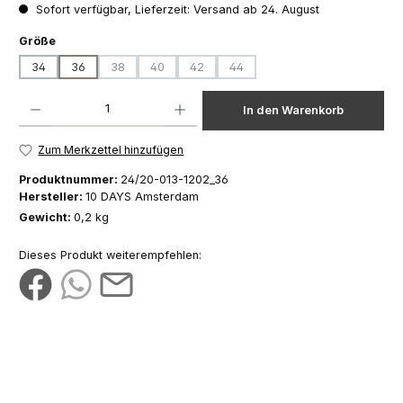
Sofort verfügbar, Lieferzeit: Versand ab 24. August
auswählen
Größe
34
36
38
40
42
44
(Diese Option ist zurzeit nicht verfügbar.)
(Diese Option ist zurzeit nicht verfügbar.)
(Diese Option ist zurzeit nicht verfügbar.)
(Diese Option ist zurzeit nicht ver
Produkt Anzahl: Gib den gewünschten Wert ein oder benutze die Schaltfläch
In den Warenkorb
Zum Merkzettel hinzufügen
Produktnummer:
24/20-013-1202_36
Hersteller:
10 DAYS Amsterdam
Gewicht:
0,2 kg
Dieses Produkt weiterempfehlen: