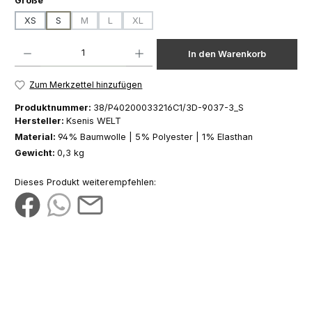
Größe
XS
S
M
L
XL
(Diese Option ist zurzeit nicht verfügbar.)
(Diese Option ist zurzeit nicht verfügbar.)
(Diese Option ist zurzeit nicht verfügbar.)
Produkt Anzahl: Gib den gewünschten Wert ein oder benutze die Schaltfläch
In den Warenkorb
Zum Merkzettel hinzufügen
Produktnummer:
38/P40200033216C1/3D-9037-3_S
Hersteller:
Ksenis WELT
Material:
94% Baumwolle | 5% Polyester | 1% Elasthan
Gewicht:
0,3 kg
Dieses Produkt weiterempfehlen: