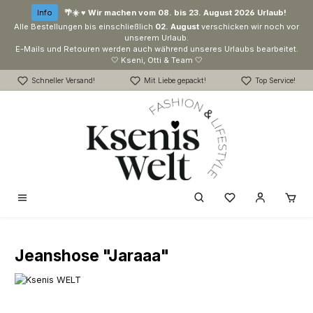
Zum Hauptinhalt springen
Info
🌴☀️ ♥ Wir machen vom 08. bis 23. August 2026 Urlaub!
Alle Bestellungen bis einschließlich
02. August
verschicken wir noch vor
unserem Urlaub.
E-Mails und Retouren werden auch während unseres Urlaubs bearbeitet.
🤍 Kseni, Otti & Team 🤍
Schneller Versand!
Mit Liebe gepackt!
Top Service!
Du hast 0 Produk
Jeanshose "Jaraaa"