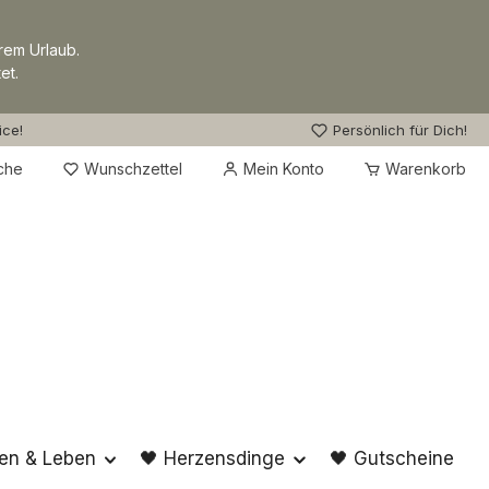
rem Urlaub.
et.
ice!
Persönlich für Dich!
Du hast 0 Produkte auf dem Merkzettel
che
Wunschzettel
Mein Konto
Warenkorb
en & Leben
🖤 Herzensdinge
🖤 Gutscheine