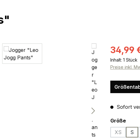
s"
Verkaufsprei
34,99 
Inhalt:
1 Stück
Preise inkl. M
Größentab
Sofort ver
ausw
Größe
XS
S
(Diese Opti