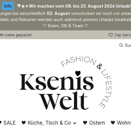
Info
🌴☀️ ♥ Wir machen vom 08. bis 23. August 2026 Urlaub!
lungen bis einschließlich
02. August
verschicken wir noch vor unse
Mails und Retouren werden auch während unseres Urlaubs bearbeit
🤍 Kseni, Otti & Team 🤍
it Liebe gepackt!
Top Serv
Su
 SALE
🖤 Küche, Tisch & Co
🖤 Ostern
🖤 Wohn