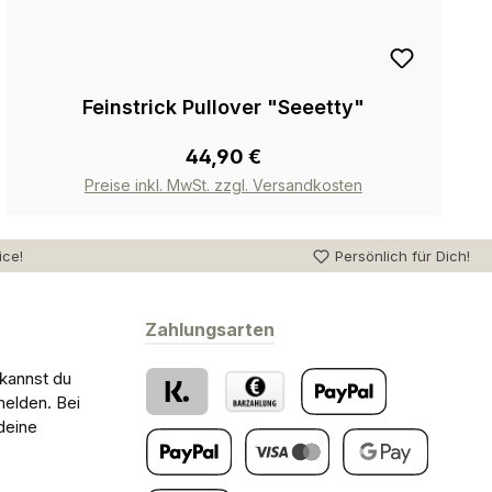
Feinstrick Pullover "Seeetty"
44,90 €
Preise inkl. MwSt. zzgl. Versandkosten
ice!
Persönlich für Dich!
Zahlungsarten
 kannst du
melden. Bei
deine
Klarna
Barzahlung bei Abholung
PayPal
Später Bezahlen
Kredit- oder Debitkarte
Google Pay