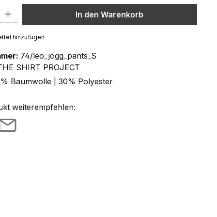
l: Gib den gewünschten Wert ein oder benutze die Schaltflächen um
In den Warenkorb
ttel hinzufügen
mmer:
74/leo_jogg_pants_S
THE SHIRT PROJECT
% Baumwolle | 30% Polyester
ukt weiterempfehlen: