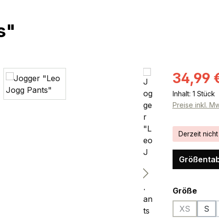
s"
Verkaufsprei
34,99 
Inhalt:
1 Stück
Preise inkl. M
Derzeit nicht
Größentab
ausw
Größe
XS
S
(Diese Opti