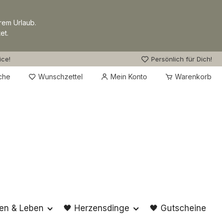
rem Urlaub.
et.
ice!
Persönlich für Dich!
Du hast 0 Produkte auf dem Merkzettel
che
Wunschzettel
Mein Konto
Warenkorb
en & Leben
🖤 Herzensdinge
🖤 Gutscheine