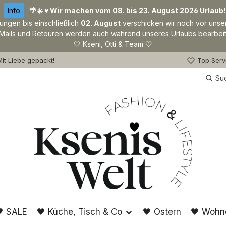
Info
🌴☀️ ♥ Wir machen vom 08. bis 23. August 2026 Urlaub!
lungen bis einschließlich
02. August
verschicken wir noch vor unse
Mails und Retouren werden auch während unseres Urlaubs bearbeit
🤍 Kseni, Otti & Team 🤍
it Liebe gepackt!
Top Serv
Su
 SALE
🖤 Küche, Tisch & Co
🖤 Ostern
🖤 Wohn