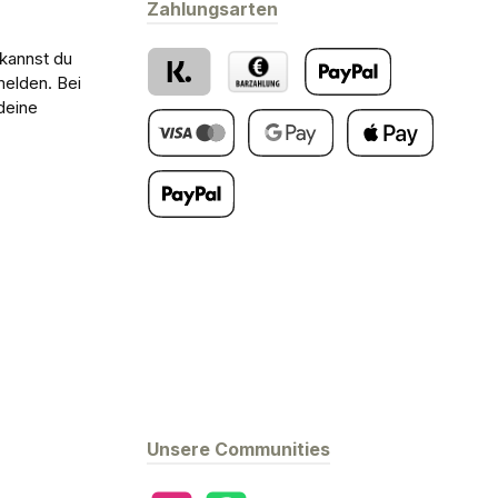
Zahlungsarten
 kannst du
melden. Bei
deine
Klarna
Barzahlung bei Abholung
PayPal
Kredit- oder Debitkarte
Google Pay
Apple Pay
Später Bezahlen
Unsere Communities