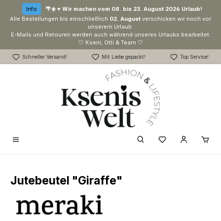
Zum Hauptinhalt springen
Info
🌴☀️ ♥ Wir machen vom 08. bis 23. August 2026 Urlaub!
Alle Bestellungen bis einschließlich
02. August
verschicken wir noch vor
unserem Urlaub.
E-Mails und Retouren werden auch während unseres Urlaubs bearbeitet.
🤍 Kseni, Otti & Team 🤍
Schneller Versand!
Mit Liebe gepackt!
Top Service!
Du hast 0 Produk
Jutebeutel "Giraffe"