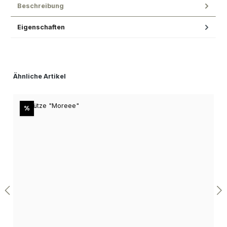
Beschreibung
Eigenschaften
Produktgalerie überspringen
Ähnliche Artikel
Rabatt
%