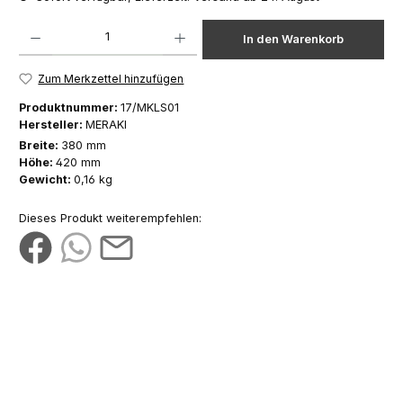
Produkt Anzahl: Gib den gewünschten Wert ein oder benutze die Schaltfläch
In den Warenkorb
Zum Merkzettel hinzufügen
Produktnummer:
17/MKLS01
Hersteller:
MERAKI
Breite:
380 mm
Höhe:
420 mm
Gewicht:
0,16 kg
Dieses Produkt weiterempfehlen: