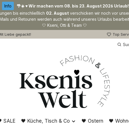
Info
🌴☀️ ♥ Wir machen vom 08. bis 23. August 2026 Urlaub!
lungen bis einschließlich
02. August
verschicken wir noch vor unse
Mails und Retouren werden auch während unseres Urlaubs bearbeit
🤍 Kseni, Otti & Team 🤍
it Liebe gepackt!
Top Serv
Su
 SALE
🖤 Küche, Tisch & Co
🖤 Ostern
🖤 Wohn