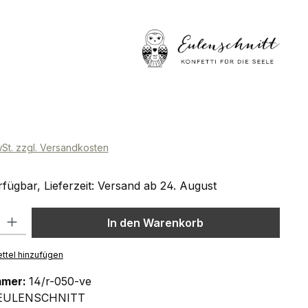
eis:
wSt. zzgl. Versandkosten
fügbar, Lieferzeit: Versand ab 24. August
l: Gib den gewünschten Wert ein oder benutze die Schaltflächen um
In den Warenkorb
ttel hinzufügen
mmer:
14/r-050-ve
EULENSCHNITT