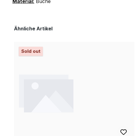
Material:
Buche
Produktgalerie überspringen
Ähnliche Artikel
Sold out