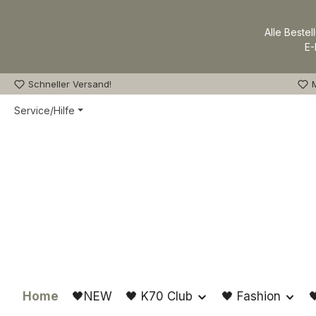
m Hauptinhalt springen
Zur Suche springen
Zur Hauptnavigation springen
Alle Bestel
E-
Schneller Versand!
M
Service/Hilfe
Home
🖤NEW
🖤 K70 Club
🖤 Fashion
