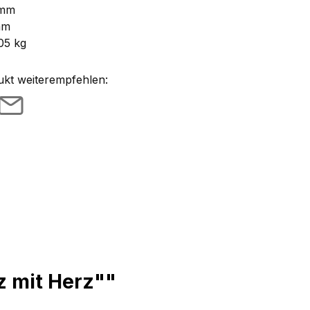
 mm
mm
05 kg
ukt weiterempfehlen:
z mit Herz""