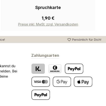
Spruchkarte
1,90 €
Preise inkl. MwSt. zzgl. Versandkosten
ice!
Persönlich für Dich!
Zahlungsarten
 kannst du
melden. Bei
deine
Klarna
Barzahlung bei Abholung
PayPal
Kredit- oder Debitkarte
Google Pay
Apple Pay
Später Bezahlen