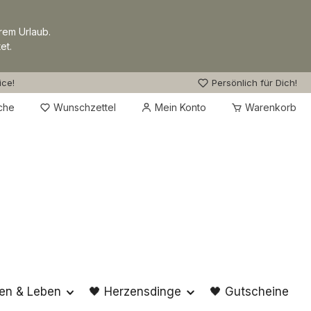
rem Urlaub.
et.
ice!
Persönlich für Dich!
Du hast 0 Produkte auf dem Merkzettel
che
Wunschzettel
Mein Konto
Warenkorb
en & Leben
🖤 Herzensdinge
🖤 Gutscheine