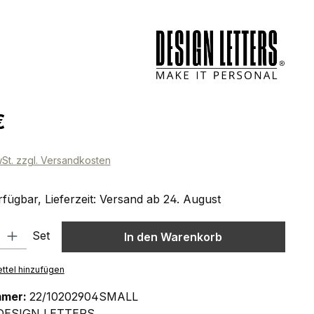
eis:
€
wSt. zzgl. Versandkosten
fügbar, Lieferzeit: Versand ab 24. August
l: Gib den gewünschten Wert ein oder benutze die Schaltflächen um
Set
In den Warenkorb
ttel hinzufügen
mmer:
22/10202904SMALL
DESIGN LETTERS