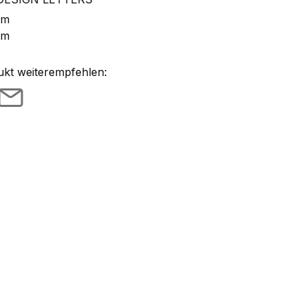
mm
mm
ukt weiterempfehlen: