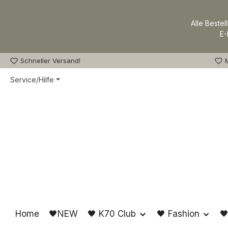
m Hauptinhalt springen
Zur Suche springen
Zur Hauptnavigation springen
Alle Bestel
E-
Schneller Versand!
M
Service/Hilfe
Home
🖤NEW
🖤 K70 Club
🖤 Fashion
