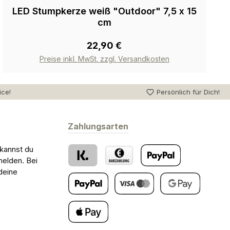
LED Stumpkerze weiß "Outdoor" 7,5 x 15
cm
22,90 €
Preise inkl. MwSt. zzgl. Versandkosten
ice!
Persönlich für Dich!
Zahlungsarten
 kannst du
melden. Bei
deine
Klarna
Barzahlung bei Abholung
PayPal
Später Bezahlen
Kredit- oder Debitkarte
Google Pay
Apple Pay