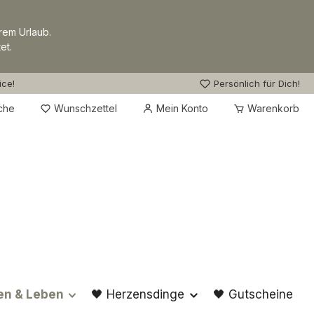
rem Urlaub.
et.
ice!
Persönlich für Dich!
Du hast 0 Produkte auf dem Merkzettel
che
Wunschzettel
Mein Konto
Warenkorb
en & Leben
🖤 Herzensdinge
🖤 Gutscheine