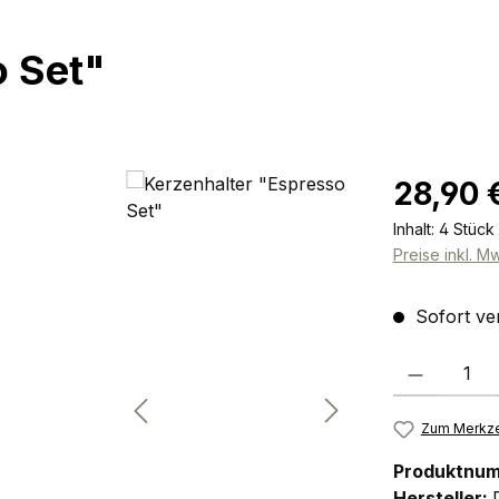
o Set"
Regulärer Pr
28,90 
Inhalt:
4 Stück
Preise inkl. M
Sofort ver
Produkt Anzah
Zum Merkze
Produktnu
Hersteller: