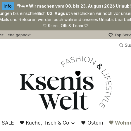
Info
🌴☀️ ♥ Wir machen vom 08. bis 23. August 2026 Urlaub!
lungen bis einschließlich
02. August
verschicken wir noch vor unse
Mails und Retouren werden auch während unseres Urlaubs bearbeit
🤍 Kseni, Otti & Team 🤍
it Liebe gepackt!
Top Serv
Su
 SALE
🖤 Küche, Tisch & Co
🖤 Ostern
🖤 Wohn