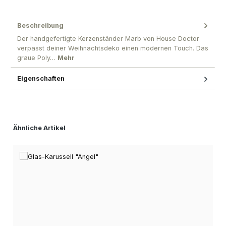
Beschreibung
Der handgefertigte Kerzenständer Marb von House Doctor
verpasst deiner Weihnachtsdeko einen modernen Touch. Das
graue Poly…
Mehr
Eigenschaften
Produktgalerie überspringen
Ähnliche Artikel