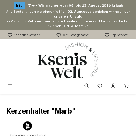
Zum Hauptinhalt springen
Info
🌴☀️ ♥ Wir machen vom 08. bis 23. August 2026 Urlaub!
Alle Bestellungen bis einschließlich
02. August
verschicken wir noch vor
unserem Urlaub.
E-Mails und Retouren werden auch während unseres Urlaubs bearbeitet.
🤍 Kseni, Otti & Team 🤍
Schneller Versand!
Mit Liebe gepackt!
Top Service!
Du hast 0 Produk
Kerzenhalter "Marb"