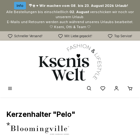
Zum Hauptinhalt springen
Info
🌴☀️ ♥ Wir machen vom 08. bis 23. August 2026 Urlaub!
Alle Bestellungen bis einschließlich
02. August
verschicken wir noch vor
unserem Urlaub.
E-Mails und Retouren werden auch während unseres Urlaubs bearbeitet.
🤍 Kseni, Otti & Team 🤍
Schneller Versand!
Mit Liebe gepackt!
Top Service!
Du hast 0 Produk
Kerzenhalter "Pelo"