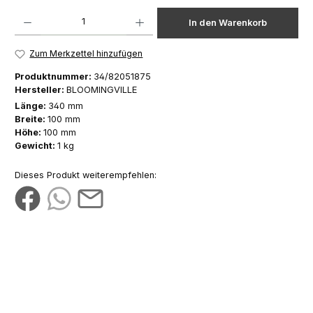
Produkt Anzahl: Gib den gewünschten Wert ein oder benutze die Schaltfläch
In den Warenkorb
Zum Merkzettel hinzufügen
Produktnummer:
34/82051875
Hersteller:
BLOOMINGVILLE
Länge:
340 mm
Breite:
100 mm
Höhe:
100 mm
Gewicht:
1 kg
Dieses Produkt weiterempfehlen: