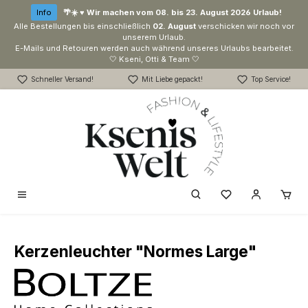
Zum Hauptinhalt springen
Info
🌴☀️ ♥ Wir machen vom 08. bis 23. August 2026 Urlaub!
Alle Bestellungen bis einschließlich
02. August
verschicken wir noch vor
unserem Urlaub.
E-Mails und Retouren werden auch während unseres Urlaubs bearbeitet.
🤍 Kseni, Otti & Team 🤍
Schneller Versand!
Mit Liebe gepackt!
Top Service!
Du hast 0 Produk
Kerzenleuchter "Normes Large"