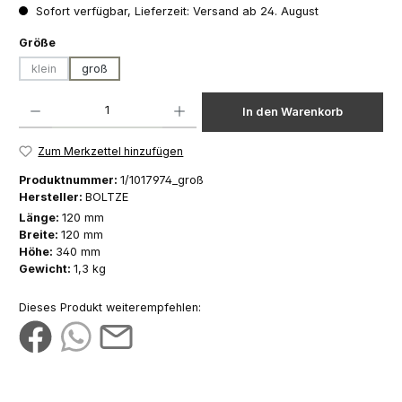
Sofort verfügbar, Lieferzeit: Versand ab 24. August
auswählen
Größe
klein
groß
(Diese Option ist zurzeit nicht verfügbar.)
Produkt Anzahl: Gib den gewünschten Wert ein oder benutze die Schaltfläch
In den Warenkorb
Zum Merkzettel hinzufügen
Produktnummer:
1/1017974_groß
Hersteller:
BOLTZE
Länge:
120 mm
Breite:
120 mm
Höhe:
340 mm
Gewicht:
1,3 kg
Dieses Produkt weiterempfehlen: