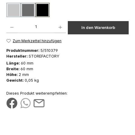
hellgrau
dunkelgrau
schwarz
Produkt Anzahl: Gib den gewünschten Wert ein oder benutze die Schaltfläch
In den Warenkorb
Zum Merkzettel hinzufügen
Produktnummer:
5/510379
Hersteller:
STOREFACTORY
Länge:
60 mm
Breite:
60 mm
Höhe:
2 mm
Gewicht:
0,05 kg
Dieses Produkt weiterempfehlen: