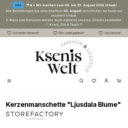
Zum Hauptinhalt springen
Info
🌴☀️ ♥ Wir machen vom 08. bis 23. August 2026 Urlaub!
Alle Bestellungen bis einschließlich
02. August
verschicken wir noch vor
unserem Urlaub.
E-Mails und Retouren werden auch während unseres Urlaubs bearbeitet.
🤍 Kseni, Otti & Team 🤍
Schneller Versand!
Mit Liebe gepackt!
Top Service!
Du hast 0 Produk
Kerzenmanschette "Ljusdala Blume"