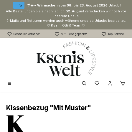
Zum Hauptinhalt springen
Info
🌴☀️ ♥ Wir machen vom 08. bis 23. August 2026 Urlaub!
Alle Bestellungen bis einschließlich
02. August
verschicken wir noch vor
unserem Urlaub.
E-Mails und Retouren werden auch während unseres Urlaubs bearbeitet.
🤍 Kseni, Otti & Team 🤍
Schneller Versand!
Mit Liebe gepackt!
Top Service!
Du hast 0 Produk
Kissenbezug "Mit Muster"