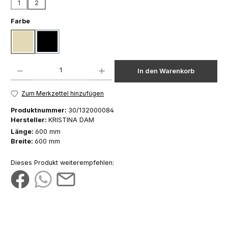
1
2
auswählen
Farbe
beige
schwarz
Produkt Anzahl: Gib den gewünschten Wert ein oder benutze die Schaltfläch
In den Warenkorb
Zum Merkzettel hinzufügen
Produktnummer:
30/132000084
Hersteller:
KRISTINA DAM
Länge:
600 mm
Breite:
600 mm
Dieses Produkt weiterempfehlen: