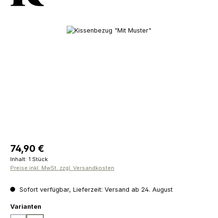
Bildergalerie überspringen
Regulärer Preis:
74,90 €
Inhalt:
1 Stück
Preise inkl. MwSt. zzgl. Versandkosten
Sofort verfügbar, Lieferzeit: Versand ab 24. August
auswählen
Varianten