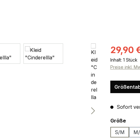
Verkaufsprei
29,90 
Inhalt:
1 Stück
Preise inkl. M
Größentab
Sofort ver
ausw
Größe
S/M
M/