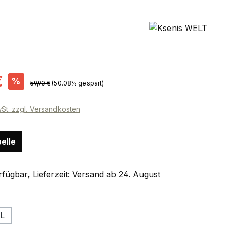
s:
€
%
Regulärer Preis:
59,90 €
(50.08% gespart)
wSt. zzgl. Versandkosten
elle
fügbar, Lieferzeit: Versand ab 24. August
ählen
L