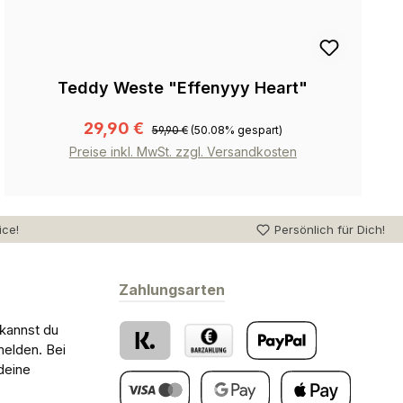
Teddy Weste "Effenyyy Heart"
29,90 €
59,90 €
(50.08% gespart)
Preise inkl. MwSt. zzgl. Versandkosten
ice!
Persönlich für Dich!
Zahlungsarten
 kannst du
melden. Bei
deine
Klarna
Barzahlung bei Abholung
PayPal