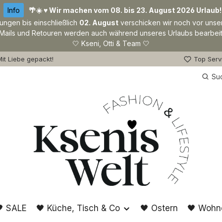
Info
🌴☀️ ♥ Wir machen vom 08. bis 23. August 2026 Urlaub!
lungen bis einschließlich
02. August
verschicken wir noch vor unse
Mails und Retouren werden auch während unseres Urlaubs bearbeit
🤍 Kseni, Otti & Team 🤍
it Liebe gepackt!
Top Serv
Su
 SALE
🖤 Küche, Tisch & Co
🖤 Ostern
🖤 Wohn