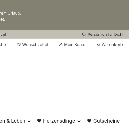
rem Urlaub.
et.
ice!
Persönlich für Dich!
Du hast 0 Produkte auf dem Merkzettel
che
Wunschzettel
Mein Konto
Warenkorb
en & Leben
🖤 Herzensdinge
🖤 Gutscheine