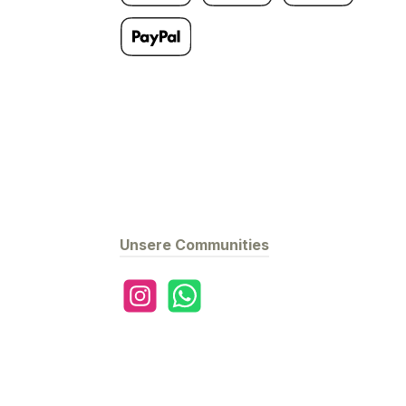
Kredit- oder Debitkarte
Google Pay
Apple Pay
Später Bezahlen
Unsere Communities
Instagram
WhatsApp