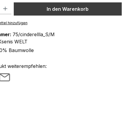
l: Gib den gewünschten Wert ein oder benutze die Schaltflächen um
In den Warenkorb
ttel hinzufügen
mmer:
75/cinderellla_S/M
Ksenis WELT
0% Baumwolle
ukt weiterempfehlen: