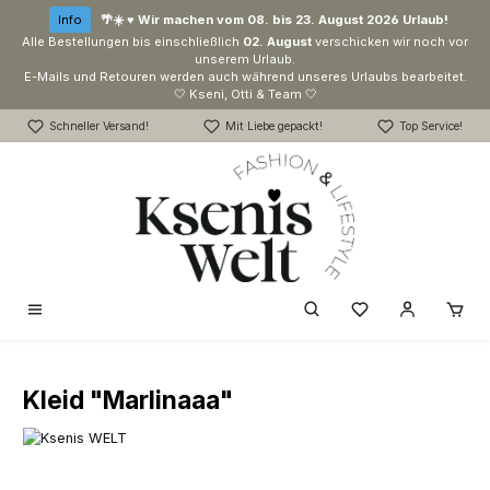
Zum Hauptinhalt springen
Info
🌴☀️ ♥ Wir machen vom 08. bis 23. August 2026 Urlaub!
Alle Bestellungen bis einschließlich
02. August
verschicken wir noch vor
unserem Urlaub.
E-Mails und Retouren werden auch während unseres Urlaubs bearbeitet.
🤍 Kseni, Otti & Team 🤍
Schneller Versand!
Mit Liebe gepackt!
Top Service!
Du hast 0 Produk
Kleid "Marlinaaa"