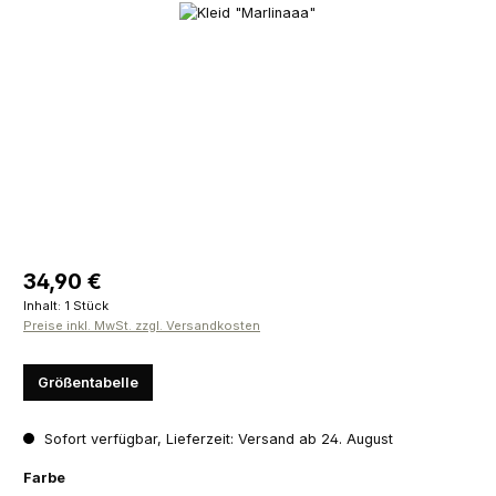
Bildergalerie überspringen
Regulärer Preis:
34,90 €
Inhalt:
1 Stück
Preise inkl. MwSt. zzgl. Versandkosten
Größentabelle
Sofort verfügbar, Lieferzeit: Versand ab 24. August
auswählen
Farbe