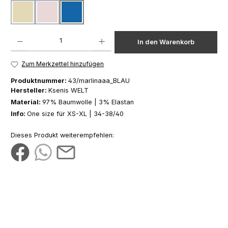
beige
rosa
blau
Produkt Anzahl: Gib den gewünschten Wert ein oder benutze die Schaltfläch
In den Warenkorb
Zum Merkzettel hinzufügen
Produktnummer:
43/marlinaaa_BLAU
Hersteller:
Ksenis WELT
Material:
97% Baumwolle | 3% Elastan
Info:
One size für XS-XL | 34-38/40
Dieses Produkt weiterempfehlen: