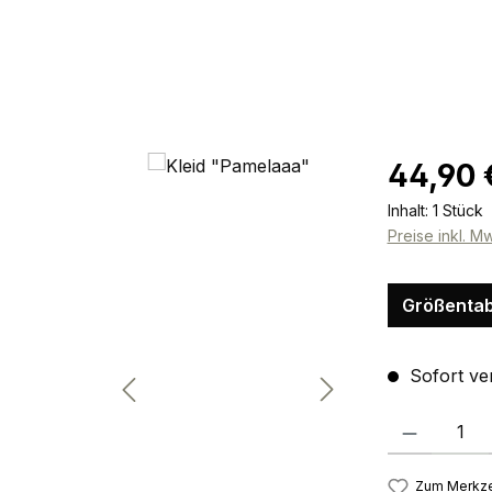
Regulärer Pr
44,90 
Inhalt:
1 Stück
Preise inkl. M
Größentab
Sofort ver
Produkt Anzah
Zum Merkze