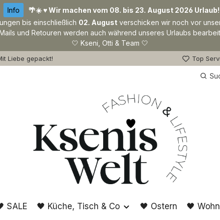
Info
🌴☀️ ♥ Wir machen vom 08. bis 23. August 2026 Urlaub!
lungen bis einschließlich
02. August
verschicken wir noch vor unse
Mails und Retouren werden auch während unseres Urlaubs bearbeit
🤍 Kseni, Otti & Team 🤍
it Liebe gepackt!
Top Serv
Su
🖤 SALE
🖤 Küche, Tisch & Co
🖤 Ostern
🖤 Wohn