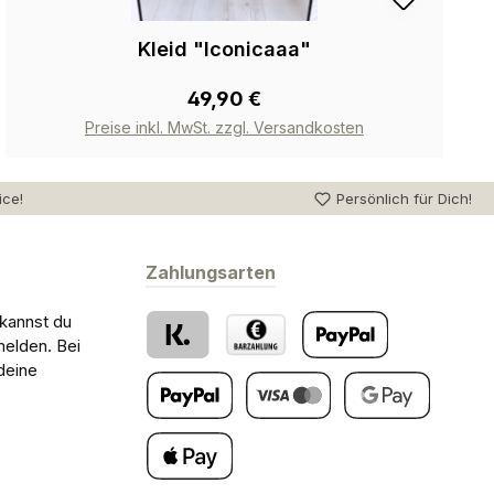
Kleid "Iconicaaa"
49,90 €
Preise inkl. MwSt. zzgl. Versandkosten
ice!
Persönlich für Dich!
Zahlungsarten
 kannst du
melden. Bei
deine
Klarna
Barzahlung bei Abholung
PayPal
Später Bezahlen
Kredit- oder Debitkarte
Google Pay
Apple Pay