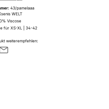
mmer:
43/pamelaaa
Ksenis WELT
0% Viscose
ze für XS-XL | 34-42
ukt weiterempfehlen: