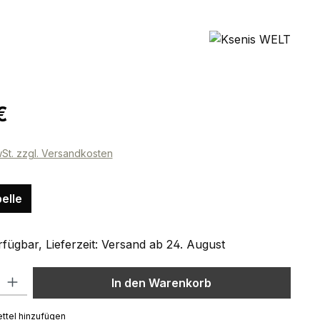
eis:
€
wSt. zzgl. Versandkosten
elle
fügbar, Lieferzeit: Versand ab 24. August
l: Gib den gewünschten Wert ein oder benutze die Schaltflächen um
In den Warenkorb
ttel hinzufügen