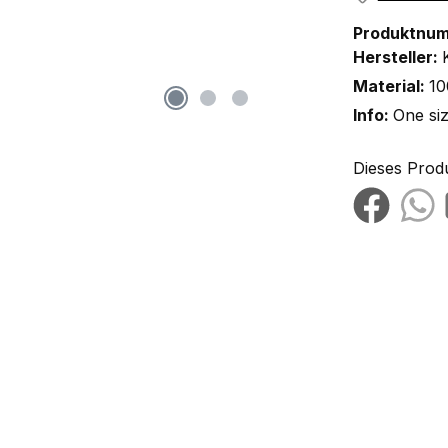
Produktnu
Hersteller:
Material:
10
Info:
One si
Dieses Prod