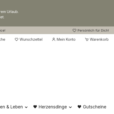
rem Urlaub.
et.
ice!
Persönlich für Dich!
Du hast 0 Produkte auf dem Merkzettel
che
Wunschzettel
Mein Konto
Warenkorb
en & Leben
🖤 Herzensdinge
🖤 Gutscheine