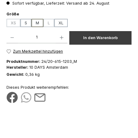
Sofort verfügbar, Lieferzeit: Versand ab 24. August
auswählen
Größe
XS
S
M
L
XL
(Diese Option ist zurzeit nicht verfügbar.)
(Diese Option ist zurzeit nicht verfügbar.)
Produkt Anzahl: Gib den gewünschten Wert ein oder benutze die Schaltfläch
In den Warenkorb
Zum Merkzettel hinzufügen
Produktnummer:
24/20-615-1203_M
Hersteller:
10 DAYS Amsterdam
Gewicht:
0,36 kg
Dieses Produkt weiterempfehlen: