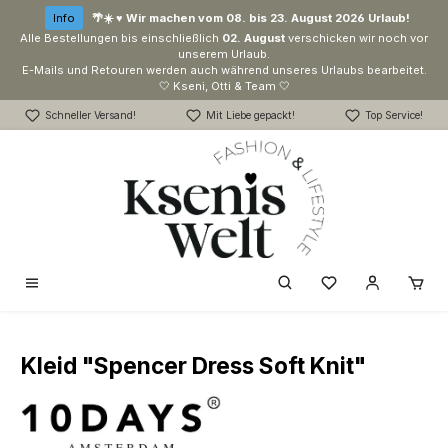
Zum Hauptinhalt springen
Info
🌴☀️ ♥ Wir machen vom 08. bis 23. August 2026 Urlaub!
Alle Bestellungen bis einschließlich
02. August
verschicken wir noch vor
unserem Urlaub.
E-Mails und Retouren werden auch während unseres Urlaubs bearbeitet.
🤍 Kseni, Otti & Team 🤍
Schneller Versand!
Mit Liebe gepackt!
Top Service!
Du hast 0 Produk
Kleid "Spencer Dress Soft Knit"