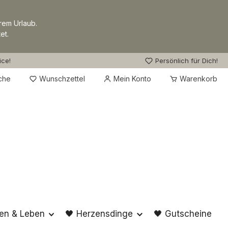
rem Urlaub.
et.
ice!
Persönlich für Dich!
Du hast 0 Produkte auf dem Merkzettel
che
Wunschzettel
Mein Konto
Warenkorb
en & Leben
🖤 Herzensdinge
🖤 Gutscheine