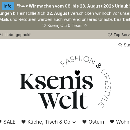
Info
🌴☀️ ♥ Wir machen vom 08. bis 23. August 2026 Urlaub!
lungen bis einschließlich
02. August
verschicken wir noch vor unse
Mails und Retouren werden auch während unseres Urlaubs bearbeit
🤍 Kseni, Otti & Team 🤍
it Liebe gepackt!
Top Serv
Su
 SALE
🖤 Küche, Tisch & Co
🖤 Ostern
🖤 Wohn