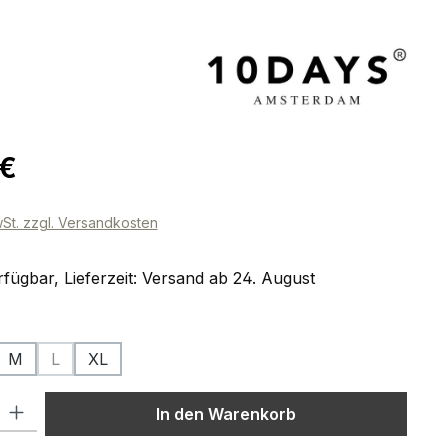
eis:
 €
wSt. zzgl. Versandkosten
fügbar, Lieferzeit: Versand ab 24. August
ählen
M
L
XL
on ist zurzeit nicht verfügbar.)
(Diese Option ist zurzeit nicht verfügbar.)
l: Gib den gewünschten Wert ein oder benutze die Schaltflächen um
In den Warenkorb