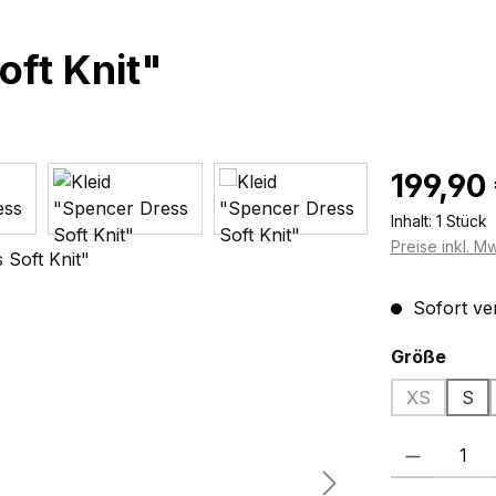
oft Knit"
Regulärer Pr
199,90
Inhalt:
1 Stück
Preise inkl. M
Sofort ver
ausw
Größe
XS
S
(Diese Opti
Produkt Anzah