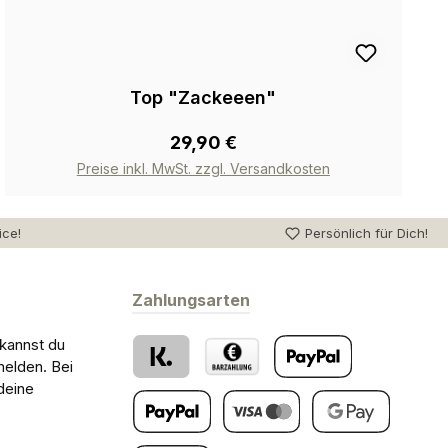
Top "Zackeeen"
29,90 €
Preise inkl. MwSt. zzgl. Versandkosten
ice!
Persönlich für Dich!
Zahlungsarten
 kannst du
melden. Bei
deine
Klarna
Barzahlung bei Abholung
PayPal
Später Bezahlen
Kredit- oder Debitkarte
Google Pay