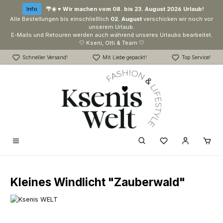
Zum Hauptinhalt springen
Info
🌴☀️ ♥ Wir machen vom 08. bis 23. August 2026 Urlaub!
Alle Bestellungen bis einschließlich
02. August
verschicken wir noch vor
unserem Urlaub.
E-Mails und Retouren werden auch während unseres Urlaubs bearbeitet.
🤍 Kseni, Otti & Team 🤍
Schneller Versand!
Mit Liebe gepackt!
Top Service!
Du hast 0 Produk
Kleines Windlicht "Zauberwald"