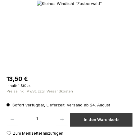
Bildergalerie überspringen
Regulärer Preis:
13,50 €
Inhalt:
1 Stück
Preise inkl. MwSt. zzgl. Versandkosten
Sofort verfügbar, Lieferzeit: Versand ab 24. August
Produkt Anzahl: Gib den gewünschten Wert ein oder benutze die Schaltfläch
In den Warenkorb
Zum Merkzettel hinzufügen