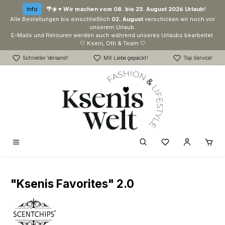
Zum Hauptinhalt springen
Info
🌴☀️ ♥ Wir machen vom 08. bis 23. August 2026 Urlaub!
Alle Bestellungen bis einschließlich
02. August
verschicken wir noch vor
unserem Urlaub.
E-Mails und Retouren werden auch während unseres Urlaubs bearbeitet.
🤍 Kseni, Otti & Team 🤍
Schneller Versand!
Mit Liebe gepackt!
Top Service!
Du hast 0 Produk
"Ksenis Favorites" 2.0