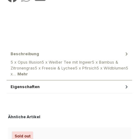
Beschreibung
5 x Opus Illusion5 x Weißer Tee mit Ingwer5 x Bambus &
Zitronengras5 x Freesie & Lychee5 x Pfirsich5 x Wildblumen5
x…
Mehr
Eigenschaften
Produktgalerie überspringen
Ähnliche Artikel
Sold out