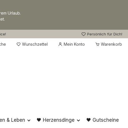
rem Urlaub.
et.
ice!
Persönlich für Dich!
Du hast 0 Produkte auf dem Merkzettel
che
Wunschzettel
Mein Konto
Warenkorb
en & Leben
🖤 Herzensdinge
🖤 Gutscheine