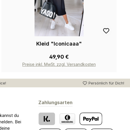
Kleid "Iconicaaa"
49,90 €
Preise inkl. MwSt. zzgl. Versandkosten
ice!
Persönlich für Dich!
Zahlungsarten
 kannst du
melden. Bei
deine
Klarna
Barzahlung bei Abholung
PayPal