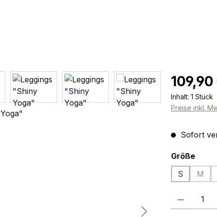
Regulärer Pr
109,90
Inhalt:
1 Stück
Preise inkl. M
Sofort ver
ausw
Größe
S
M
(Dies
Produkt Anzah