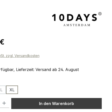
eis:
 €
wSt. zzgl. Versandkosten
fügbar, Lieferzeit: Versand ab 24. August
ählen
L
XL
e Option ist zurzeit nicht verfügbar.)
(Diese Option ist zurzeit nicht verfügbar.)
l: Gib den gewünschten Wert ein oder benutze die Schaltflächen um
In den Warenkorb