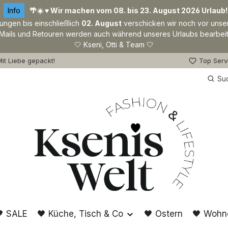
Info
🌴☀️ ♥ Wir machen vom 08. bis 23. August 2026 Urlaub!
lungen bis einschließlich
02. August
verschicken wir noch vor unse
Mails und Retouren werden auch während unseres Urlaubs bearbeit
🤍 Kseni, Otti & Team 🤍
it Liebe gepackt!
Top Serv
Su
 SALE
🖤 Küche, Tisch & Co
🖤 Ostern
🖤 Wohn