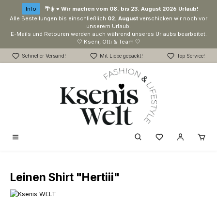
Zum Hauptinhalt springen
Info
🌴☀️ ♥ Wir machen vom 08. bis 23. August 2026 Urlaub!
Alle Bestellungen bis einschließlich
02. August
verschicken wir noch vor
unserem Urlaub.
E-Mails und Retouren werden auch während unseres Urlaubs bearbeitet.
🤍 Kseni, Otti & Team 🤍
Schneller Versand!
Mit Liebe gepackt!
Top Service!
Du hast 0 Produk
Leinen Shirt "Hertiii"