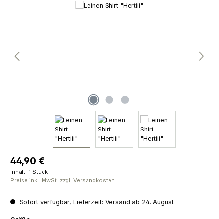
Bildergalerie überspringen
Regulärer Preis:
44,90 €
Inhalt:
1 Stück
Preise inkl. MwSt. zzgl. Versandkosten
Sofort verfügbar, Lieferzeit: Versand ab 24. August
auswählen