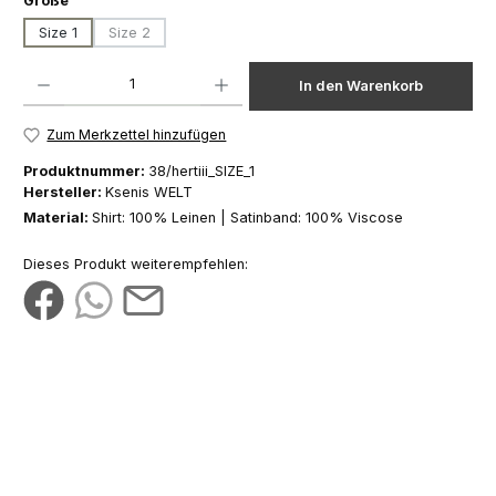
Größe
Size 1
Size 2
(Diese Option ist zurzeit nicht verfügbar.)
Produkt Anzahl: Gib den gewünschten Wert ein oder benutze die Schaltfläch
In den Warenkorb
Zum Merkzettel hinzufügen
Produktnummer:
38/hertiii_SIZE_1
Hersteller:
Ksenis WELT
Material:
Shirt: 100% Leinen | Satinband: 100% Viscose
Dieses Produkt weiterempfehlen: