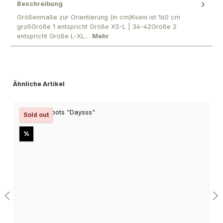
Beschreibung
Größenmaße zur Orientierung (in cm)Kseni ist 160 cm
großGröße 1 entspricht Größe XS-L | 34-42Größe 2
entspricht Größe L-XL…
Mehr
Produktgalerie überspringen
Ähnliche Artikel
Sold out
Rabatt
%