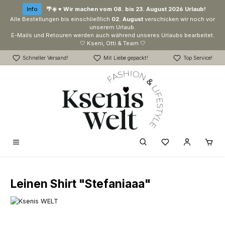
Zum Hauptinhalt springen
Info
🌴☀️ ♥ Wir machen vom 08. bis 23. August 2026 Urlaub!
Alle Bestellungen bis einschließlich
02. August
verschicken wir noch vor
unserem Urlaub.
E-Mails und Retouren werden auch während unseres Urlaubs bearbeitet.
🤍 Kseni, Otti & Team 🤍
Schneller Versand!
Mit Liebe gepackt!
Top Service!
Du hast 0 Produk
Leinen Shirt "Stefaniaaa"