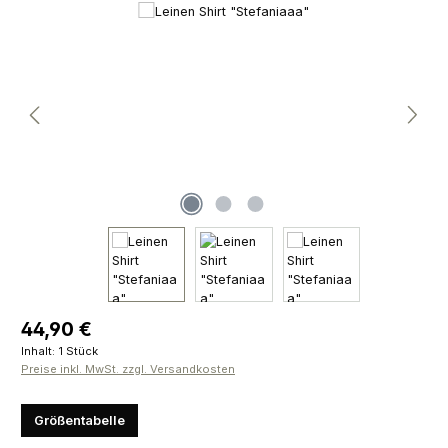
Bildergalerie überspringen
Regulärer Preis:
44,90 €
Inhalt:
1 Stück
Preise inkl. MwSt. zzgl. Versandkosten
Größentabelle