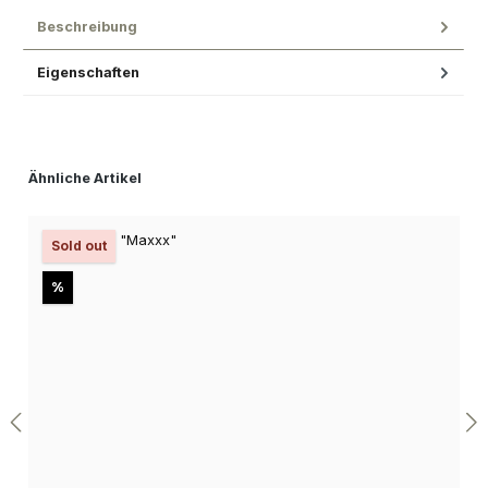
Beschreibung
Eigenschaften
Produktgalerie überspringen
Ähnliche Artikel
Sold out
Rabatt
%