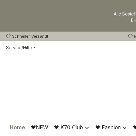
m Hauptinhalt springen
Zur Suche springen
Zur Hauptnavigation springen
Alle Bestel
E-
Schneller Versand!
M
Service/Hilfe
Home
🖤NEW
🖤 K70 Club
🖤 Fashion
