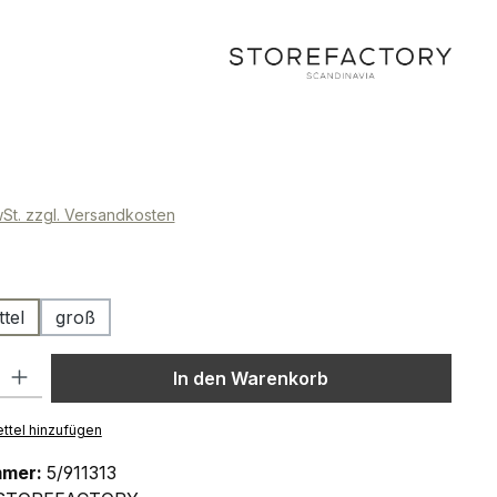
eis:
wSt. zzgl. Versandkosten
ählen
ttel
groß
l: Gib den gewünschten Wert ein oder benutze die Schaltflächen um
In den Warenkorb
ttel hinzufügen
mmer:
5/911313