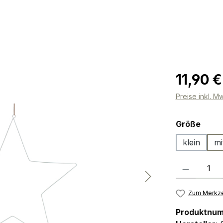
"
Regulärer Pr
11,90 €
Preise inkl. M
ausw
Größe
klein
mi
Produkt Anzah
Zum Merkze
Produktnu