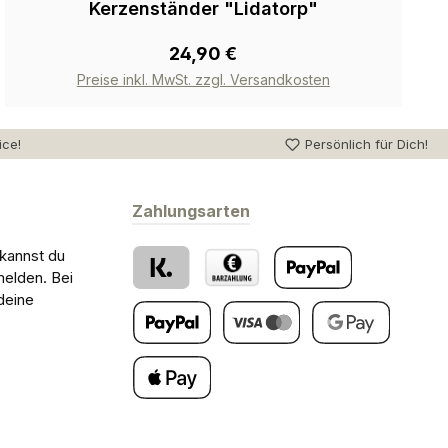
Kerzenständer "Lidatorp"
24,90 €
Preise inkl. MwSt. zzgl. Versandkosten
ice!
Persönlich für Dich!
Zahlungsarten
 kannst du
melden. Bei
deine
Klarna
Barzahlung bei Abholung
PayPal
Später Bezahlen
Kredit- oder Debitkarte
Google Pay
Apple Pay