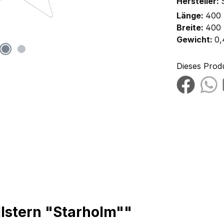
Hersteller:
Länge:
400
Breite:
400
Gewicht:
0,
Dieses Prod
lstern "Starholm""