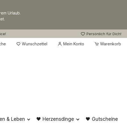
rem Urlaub.
et.
ice!
Persönlich für Dich!
Du hast 0 Produkte auf dem Merkzettel
che
Wunschzettel
Mein Konto
Warenkorb
en & Leben
🖤 Herzensdinge
🖤 Gutscheine