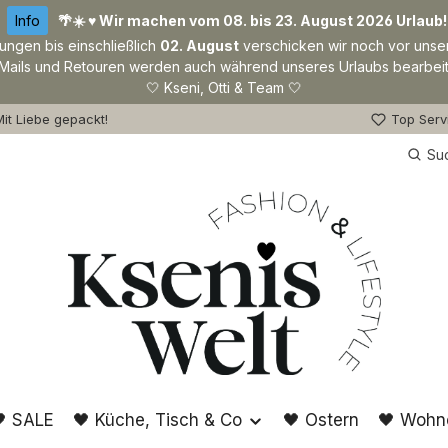
Info
🌴☀️ ♥ Wir machen vom 08. bis 23. August 2026 Urlaub!
lungen bis einschließlich
02. August
verschicken wir noch vor unse
Mails und Retouren werden auch während unseres Urlaubs bearbeit
🤍 Kseni, Otti & Team 🤍
it Liebe gepackt!
Top Serv
Su
 SALE
🖤 Küche, Tisch & Co
🖤 Ostern
🖤 Wohn