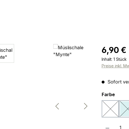
Regulärer Pr
6,90 €
Inhalt:
1 Stück
Preise inkl. M
Sofort ver
ausw
Farbe
weiß
s
(Diese Opt
(
Produkt Anzah