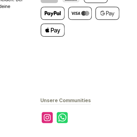
deine
Klarna
Barzahlung bei Abholung
PayPal
Später Bezahlen
Kredit- oder Debitkarte
Google Pay
Apple Pay
Unsere Communities
Instagram
WhatsApp