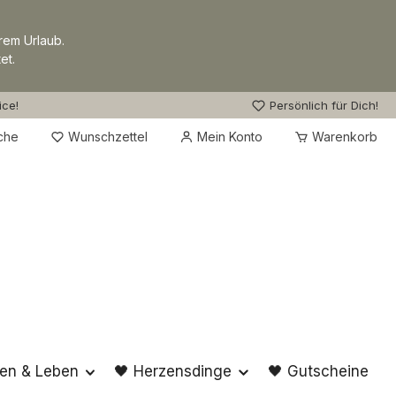
rem Urlaub.
et.
ice!
Persönlich für Dich!
Du hast 0 Produkte auf dem Merkzettel
che
Wunschzettel
Mein Konto
Warenkorb
en & Leben
🖤 Herzensdinge
🖤 Gutscheine