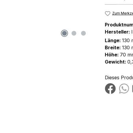
Zum Merkze
Produktnu
Hersteller:
Länge:
130
Breite:
130
Höhe:
70 m
Gewicht:
0,
Dieses Prod