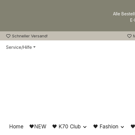
m Hauptinhalt springen
Zur Suche springen
Zur Hauptnavigation springen
Alle Bestel
E-
Schneller Versand!
M
Service/Hilfe
Home
🖤NEW
🖤 K70 Club
🖤 Fashion
