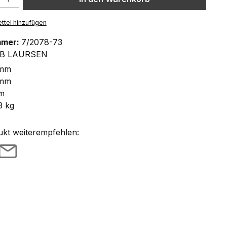
ttel hinzufügen
mmer:
7/2078-73
IB LAURSEN
 mm
 mm
m
3 kg
ukt weiterempfehlen: