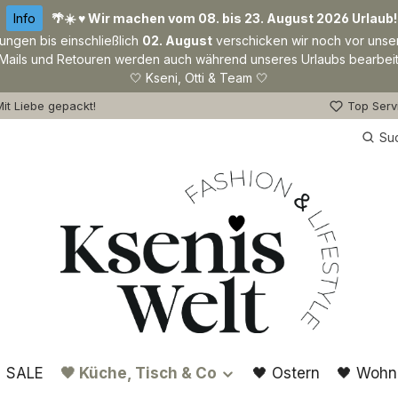
Info
🌴☀️ ♥ Wir machen vom 08. bis 23. August 2026 Urlaub!
lungen bis einschließlich
02. August
verschicken wir noch vor unse
Mails und Retouren werden auch während unseres Urlaubs bearbeit
🤍 Kseni, Otti & Team 🤍
it Liebe gepackt!
Top Serv
Su
 SALE
🖤 Küche, Tisch & Co
🖤 Ostern
🖤 Wohn